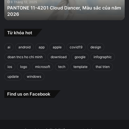
của
8 Tháng 12, 2025
PANTONE 11-4201 Cloud Dancer, Màu sắc của năm
năm
2026
2026
Từ khóa hot
ai
android
app
apple
covid19
design
doan tncs ho chi minh
download
google
infographic
ios
logo
microsoft
tech
template
thai trien
update
windows
Find us on Facebook