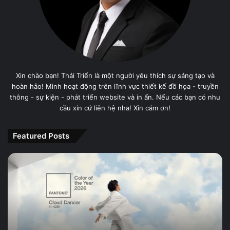
Xin chào bạn! Thái Triển là một người yêu thích sự sáng tạo và
hoàn hảo! Mình hoạt động trên lĩnh vực thiết kế đồ họa - truyền
thông - sự kiện - phát triển website và in ấn. Nếu các bạn có nhu
cầu xin cứ liên hệ nha! Xin cảm ơn!
Featured Posts
PANTONE
11-
4201
Cloud
Dancer,
Màu
sắc