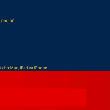
 công bố
t cho Mac, iPad và iPhone