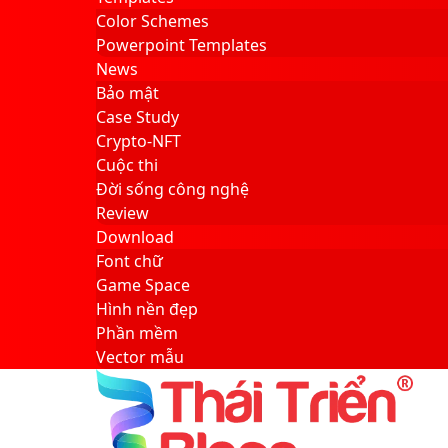
Color Schemes
Powerpoint Templates
News
Bảo mật
Case Study
Crypto-NFT
Cuộc thi
Đời sống công nghệ
Review
Download
Font chữ
Game Space
Hình nền đẹp
Phần mềm
Vector mẫu
Sidebar
Search
for