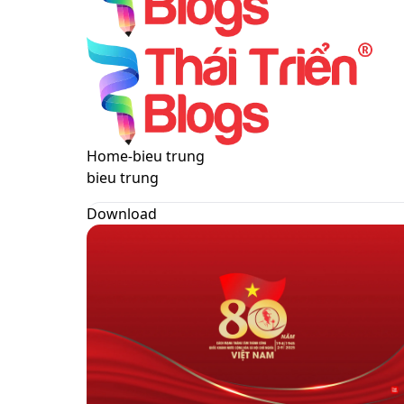
Menu
Switch
Home
-
bieu trung
skin
bieu trung
Download