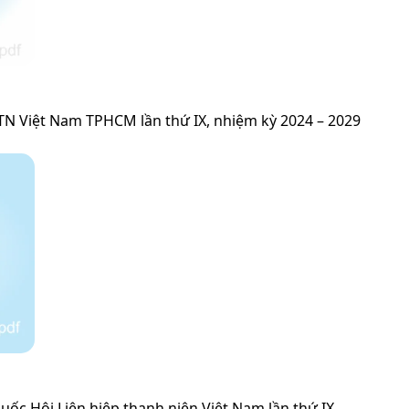
HTN Việt Nam TPHCM lần thứ IX, nhiệm kỳ 2024 – 2029
uốc Hội Liên hiệp thanh niên Việt Nam lần thứ IX