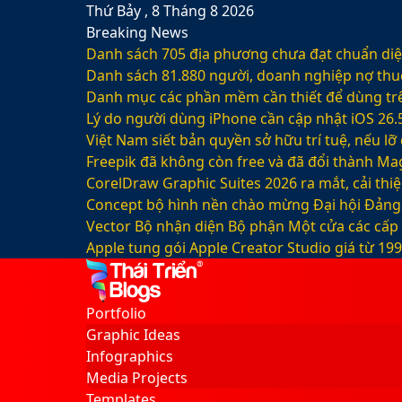
Thứ Bảy , 8 Tháng 8 2026
Breaking News
Danh sách 705 địa phương chưa đạt chuẩn diện
Danh sách 81.880‬ người, doanh nghiệp nợ thu
Danh mục các phần mềm cần thiết để dùng trê
Lý do người dùng iPhone cần cập nhật iOS 26.
Việt Nam siết bản quyền sở hữu trí tuệ, nếu l
Freepik đã không còn free và đã đổi thành Mag
CorelDraw Graphic Suites 2026 ra mắt, cải thi
Concept bộ hình nền chào mừng Đại hội Đảng 
Vector Bộ nhận diện Bộ phận Một cửa các cấp
Apple tung gói Apple Creator Studio giá từ 1
Facebook
X
LinkedIn
YouTube
Google
Sidebar
Switch
Play
skin
Portfolio
Graphic Ideas
Infographics
Media Projects
Templates