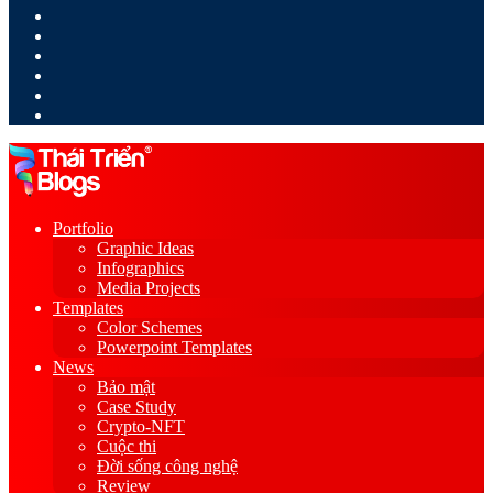
LinkedIn
YouTube
Google
Play
Sidebar
Switch
skin
Portfolio
Graphic Ideas
Infographics
Media Projects
Templates
Color Schemes
Powerpoint Templates
News
Bảo mật
Case Study
Crypto-NFT
Cuộc thi
Đời sống công nghệ
Review