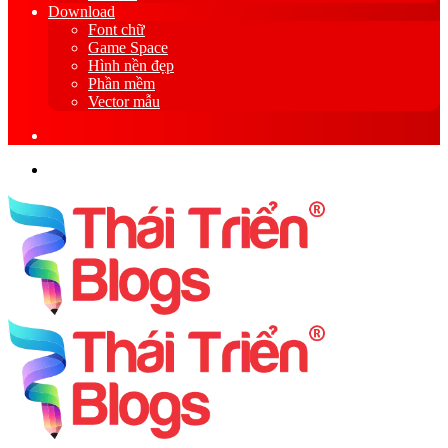
Download
Font chữ
Game Space
Hình nền đẹp
Phần mềm
Vector mẫu
Sidebar
Search
for