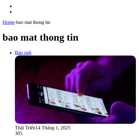
Menu
Switch
skin
Home
-
bao mat thong tin
bao mat thong tin
Bảo mật
Thái Triển
14 Tháng 1, 2025
305