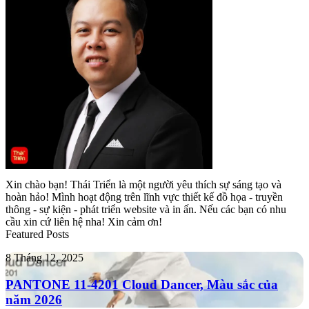
Xin chào bạn! Thái Triển là một người yêu thích sự sáng tạo và
hoàn hảo! Mình hoạt động trên lĩnh vực thiết kế đồ họa - truyền
thông - sự kiện - phát triển website và in ấn. Nếu các bạn có nhu
cầu xin cứ liên hệ nha! Xin cảm ơn!
Featured Posts
PANTONE
8 Tháng 12, 2025
11-
4201
PANTONE 11-4201 Cloud Dancer, Màu sắc của
Cloud
năm 2026
Dancer,