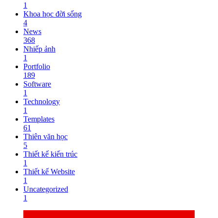
1
Khoa học đời sống
4
News
368
Nhiếp ảnh
1
Portfolio
189
Software
1
Technology
1
Templates
61
Thiên văn học
5
Thiết kế kiến trúc
1
Thiết kế Website
1
Uncategorized
1