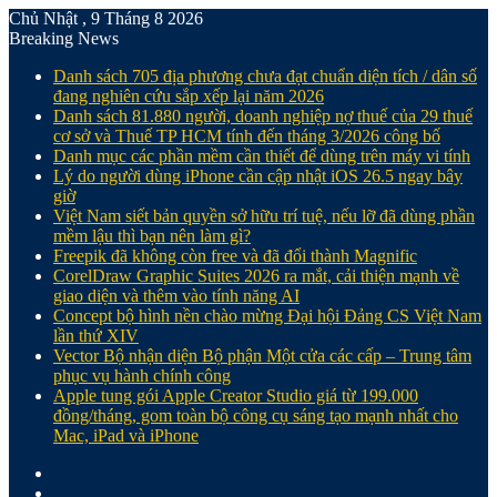
Chủ Nhật , 9 Tháng 8 2026
Breaking News
Danh sách 705 địa phương chưa đạt chuẩn diện tích / dân số
đang nghiên cứu sắp xếp lại năm 2026
Danh sách 81.880‬ người, doanh nghiệp nợ thuế của 29 thuế
cơ sở và Thuế TP HCM tính đến tháng 3/2026 công bố
Danh mục các phần mềm cần thiết để dùng trên máy vi tính
Lý do người dùng iPhone cần cập nhật iOS 26.5 ngay bây
giờ
Việt Nam siết bản quyền sở hữu trí tuệ, nếu lỡ đã dùng phần
mềm lậu thì bạn nên làm gì?
Freepik đã không còn free và đã đổi thành Magnific
CorelDraw Graphic Suites 2026 ra mắt, cải thiện mạnh về
giao diện và thêm vào tính năng AI
Concept bộ hình nền chào mừng Đại hội Đảng CS Việt Nam
lần thứ XIV
Vector Bộ nhận diện Bộ phận Một cửa các cấp – Trung tâm
phục vụ hành chính công
Apple tung gói Apple Creator Studio giá từ 199.000
đồng/tháng, gom toàn bộ công cụ sáng tạo mạnh nhất cho
Mac, iPad và iPhone
Facebook
X