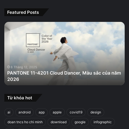
Featured Posts
PANTONE
11-
4201
Cloud
Dancer,
Màu
sắc
của
8 Tháng 12, 2025
PANTONE 11-4201 Cloud Dancer, Màu sắc của năm
năm
2026
2026
Từ khóa hot
ai
android
app
apple
covid19
design
doan tncs ho chi minh
download
google
infographic