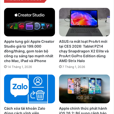
Apple tung gói Apple Creator
ASUS ra mắt loạt ProArt mới
Studio giá từ 199.000
tại CES 2026: Tablet PZ14
đồng/tháng, gom toàn bộ
chạy Snapdragon X2 Elite và
công cụ sáng tạo mạnh nhất
ProArt GoPro Edition dùng
cho Mac, iPad và iPhone
AMD Strix Halo
14 Tháng 1, 2026
7 Tháng 1, 2026
Cách xóa tài khoản Zalo
Apple chính thức phát hành
đúng cách vĩnh viễn
iOS 26.2: Bổ sung cảnh báo