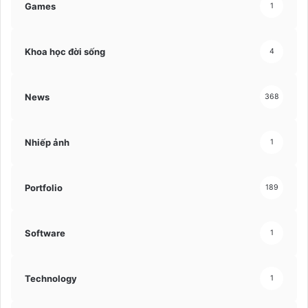
Games
1
Khoa học đời sống
4
News
368
Nhiếp ảnh
1
Portfolio
189
Software
1
Technology
1