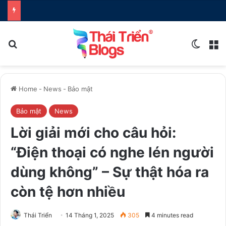
Search for
Switch
M
Home
-
News
-
Bảo mật
Bảo mật
News
Lời giải mới cho câu hỏi:
“Điện thoại có nghe lén người
dùng không” – Sự thật hóa ra
còn tệ hơn nhiều
Thái Triển
14 Tháng 1, 2025
305
4 minutes read