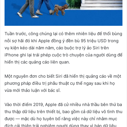
Tuần trước, công chúng lại có thêm nhiên liệu để thổi bùng
nỗi sợ hãi đó khi Apple đồng ý đền bù 95 triệu USD trong
vụ kiện kéo dài năm năm, cáo buộc trợ lý ảo Siri trên
iPhone ghi lại trái phép cuộc trò chuyện của người dùng để
hiển thị các quảng cáo liên quan.
Một nguyên đơn cho biết Siri đã hiển thị quảng cáo về một
phương pháp điều trị phẫu thuật cụ thể ngay sau khi họ
vừa mới thảo luận với bác sĩ.
Vào thời điểm 2019, Apple đã cử nhiều nhà thầu bên thứ ba
thu thập dữ liệu trên thiết bị, bao gồm cả dữ liệu vô tình thu
được — mặc dù họ tuyên bố rằng việc này chỉ nhằm mục
đích cải thiện trải nghiệm người dùng thay vì bán dữ liệu