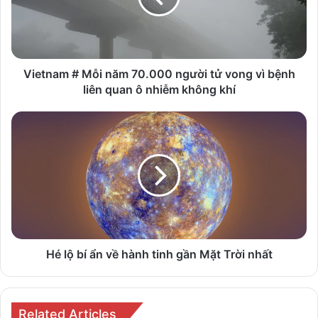
người
tử
vong
vì
bệnh
Vietnam # Mỗi năm 70.000 người tử vong vì bệnh
liên
liên quan ô nhiễm không khí
quan
ô
Hé
nhiễm
lộ
không
bí
khí
ẩn
về
hành
tinh
gần
Mặt
Trời
Hé lộ bí ẩn về hành tinh gần Mặt Trời nhất
nhất
Related Articles