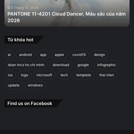
sắc
của
8 Tháng 12, 2025
PANTONE 11-4201 Cloud Dancer, Màu sắc của năm
năm
2026
2026
Từ khóa hot
ai
android
app
apple
covid19
design
doan tncs ho chi minh
download
google
infographic
ios
logo
microsoft
tech
template
thai trien
update
windows
Find us on Facebook