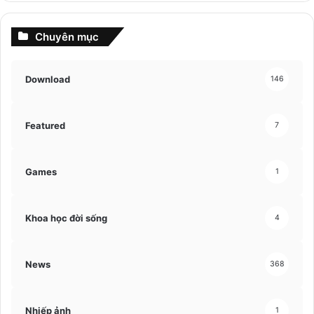
Chuyên mục
Download
146
Featured
7
Games
1
Khoa học đời sống
4
News
368
Nhiếp ảnh
1