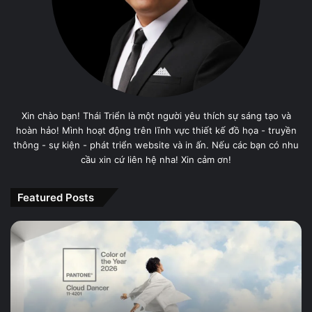
Xin chào bạn! Thái Triển là một người yêu thích sự sáng tạo và
hoàn hảo! Mình hoạt động trên lĩnh vực thiết kế đồ họa - truyền
thông - sự kiện - phát triển website và in ấn. Nếu các bạn có nhu
cầu xin cứ liên hệ nha! Xin cảm ơn!
Featured Posts
PANTONE
11-
4201
Cloud
Dancer,
Màu