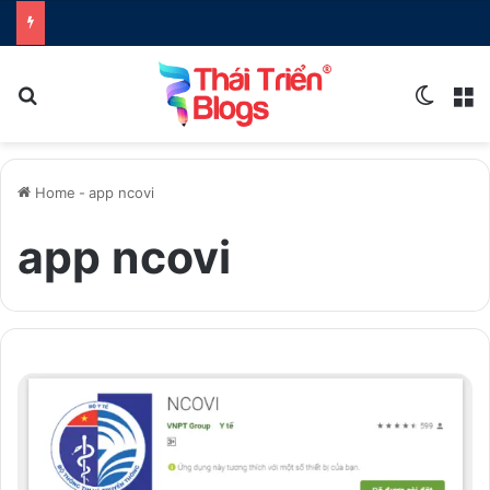
Search for
Switch
M
Home
-
app ncovi
app ncovi