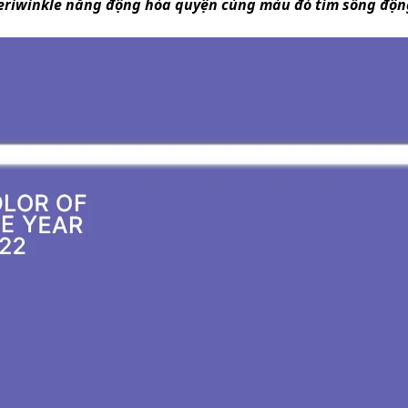
periwinkle năng động hòa quyện cùng màu đỏ tím sống độn