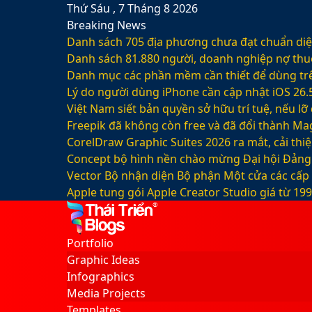
Thứ Sáu , 7 Tháng 8 2026
Breaking News
Danh sách 705 địa phương chưa đạt chuẩn diện
Danh sách 81.880‬ người, doanh nghiệp nợ thu
Danh mục các phần mềm cần thiết để dùng trê
Lý do người dùng iPhone cần cập nhật iOS 26.
Việt Nam siết bản quyền sở hữu trí tuệ, nếu l
Freepik đã không còn free và đã đổi thành Mag
CorelDraw Graphic Suites 2026 ra mắt, cải thi
Concept bộ hình nền chào mừng Đại hội Đảng 
Vector Bộ nhận diện Bộ phận Một cửa các cấp
Apple tung gói Apple Creator Studio giá từ 1
Facebook
X
LinkedIn
YouTube
Google
Sidebar
Switch
Play
skin
Portfolio
Graphic Ideas
Infographics
Media Projects
Templates