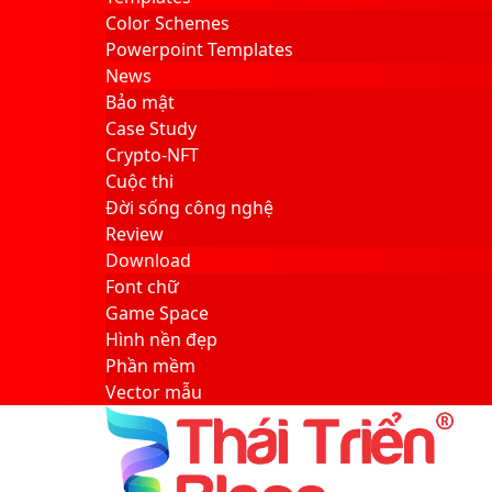
Color Schemes
Powerpoint Templates
News
Bảo mật
Case Study
Crypto-NFT
Cuộc thi
Đời sống công nghệ
Review
Download
Font chữ
Game Space
Hình nền đẹp
Phần mềm
Vector mẫu
Sidebar
Search
for