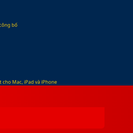
 công bố
t cho Mac, iPad và iPhone