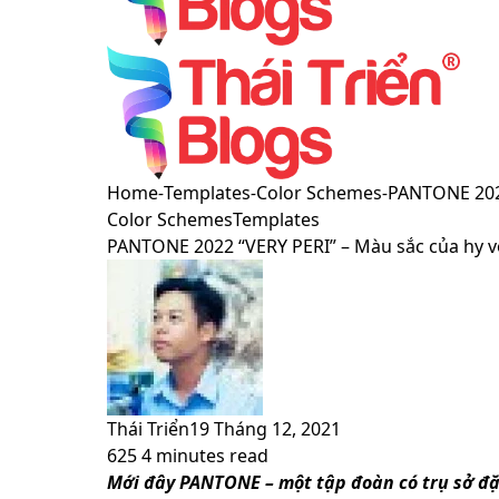
Menu
Switch
Home
-
Templates
-
Color Schemes
-
PANTONE 2022
skin
Color Schemes
Templates
PANTONE 2022 “VERY PERI” – Màu sắc của hy v
Thái Triển
19 Tháng 12, 2021
625
4 minutes read
Facebook
X
LinkedIn
Pinterest
Messenger
Messenger
WhatsApp
Telegram
Viber
Share
Print
Mới đây PANTONE – một tập đoàn có trụ sở đặt 