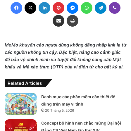
Facebook
X
LinkedIn
Pinterest
Messenger
WhatsApp
Telegram
Viber
Share via Email
Print
MoMo khuyến cáo người dùng không đăng nhập link lạ từ
các nguồn không tin cậy. Đặc biệt, nâng cao cảnh giác
để bảo vệ chính mình và tuyệt đối không cung cấp Mật
khẩu và Mã xác thực (OTP) của ví điện tử cho bất kỳ ai.
Related Articles
Danh mục các phần mềm cần thiết để
dùng trên máy vi tính
20 Tháng 5, 2026
Concept bộ hình nền chào mừng Đại hội
Đảng CS Việt Nam lần thứ XIV