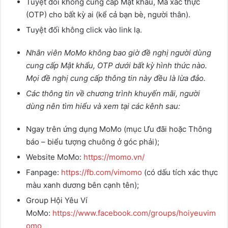
Tuyệt đối không cung cấp Mật khẩu, Mã xác thực
(OTP) cho bất kỳ ai (kể cả bạn bè, người thân).
Tuyệt đối không click vào link lạ.
Nhân viên MoMo không bao giờ đề nghị người dùng
cung cấp Mật khẩu, OTP dưới bất kỳ hình thức nào.
Mọi đề nghị cung cấp thông tin này đều là lừa đảo.
Các thông tin về chương trình khuyến mãi, người
dùng nên tìm hiểu và xem tại các kênh sau:
Ngay trên ứng dụng MoMo (mục Ưu đãi hoặc Thông
báo – biểu tượng chuông ở góc phải);
Website MoMo:
https://momo.vn/
Fanpage:
https://fb.com/vimomo
(có dấu tích xác thực
màu xanh dương bên cạnh tên);
Group Hội Yêu Ví
MoMo:
https://www.facebook.com/groups/hoiyeuvim
omo