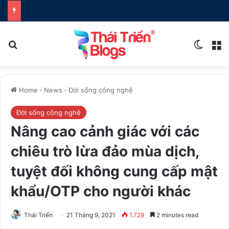
Search for
Switch
M
Home
-
News
-
Đời sống công nghệ
Đời sống công nghệ
Nâng cao cảnh giác với các
chiêu trò lừa đảo mùa dịch,
tuyệt đối không cung cấp mật
khẩu/OTP cho người khác
Thái Triển
21 Tháng 9, 2021
1.729
2 minutes read