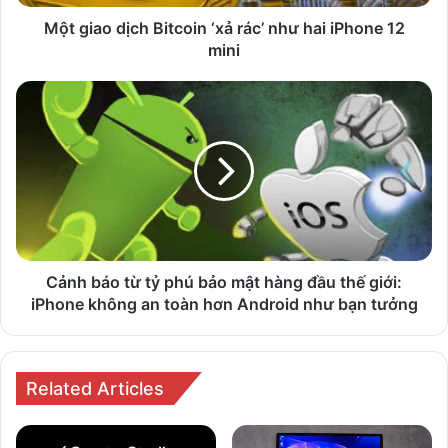
iPhone
12
Một giao dịch Bitcoin ‘xả rác’ như hai iPhone 12
mini
mini
Cảnh
báo
từ
tỷ
phú
bảo
mật
hàng
đầu
thế
Cảnh báo từ tỷ phú bảo mật hàng đầu thế giới:
giới:
iPhone không an toàn hơn Android như bạn tưởng
iPhone
không
an
toàn
Related Articles
hơn
Android
như