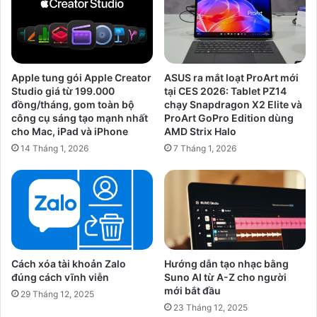
bạn
tưởng
Apple tung gói Apple Creator
ASUS ra mắt loạt ProArt mới
Studio giá từ 199.000
tại CES 2026: Tablet PZ14
đồng/tháng, gom toàn bộ
chạy Snapdragon X2 Elite và
công cụ sáng tạo mạnh nhất
ProArt GoPro Edition dùng
cho Mac, iPad và iPhone
AMD Strix Halo
14 Tháng 1, 2026
7 Tháng 1, 2026
Cách xóa tài khoản Zalo
Hướng dẫn tạo nhạc bằng
đúng cách vĩnh viễn
Suno AI từ A-Z cho người
mới bắt đầu
29 Tháng 12, 2025
23 Tháng 12, 2025