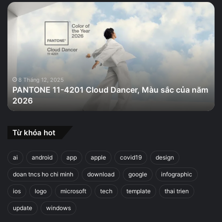
PANTONE
11-
4201
Cloud
Dancer,
Màu
sắc
của
8 Tháng 12, 2025
PANTONE 11-4201 Cloud Dancer, Màu sắc của năm
năm
2026
2026
Từ khóa hot
ai
android
app
apple
covid19
design
doan tncs ho chi minh
download
google
infographic
ios
logo
microsoft
tech
template
thai trien
update
windows