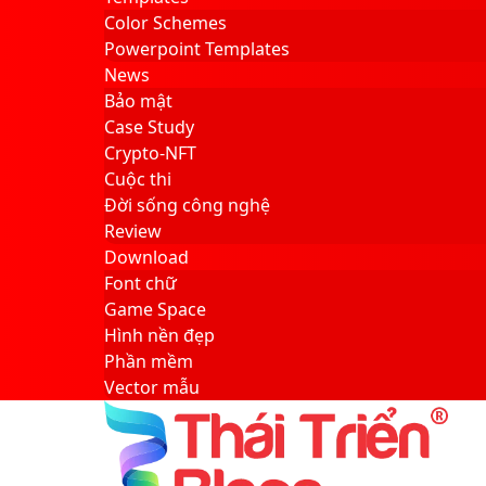
Color Schemes
Powerpoint Templates
News
Bảo mật
Case Study
Crypto-NFT
Cuộc thi
Đời sống công nghệ
Review
Download
Font chữ
Game Space
Hình nền đẹp
Phần mềm
Vector mẫu
Sidebar
Search
for