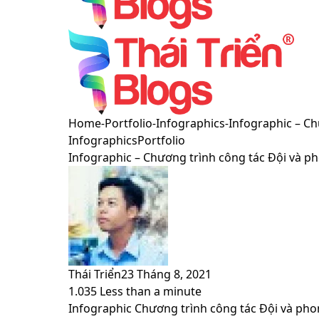
Menu
Switch
Home
-
Portfolio
-
Infographics
-
Infographic – Ch
skin
Infographics
Portfolio
Infographic – Chương trình công tác Đội và ph
Thái Triển
23 Tháng 8, 2021
1.035
Less than a minute
Facebook
X
LinkedIn
Pinterest
Messenger
Messenger
WhatsApp
Telegram
Viber
Share
Print
Infographic Chương trình công tác Đội và pho