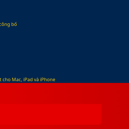
 công bố
t cho Mac, iPad và iPhone