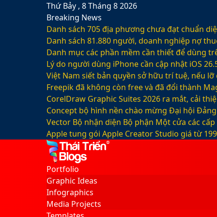
Thứ Bảy , 8 Tháng 8 2026
Breaking News
Danh sách 705 địa phương chưa đạt chuẩn diện
Danh sách 81.880‬ người, doanh nghiệp nợ thu
Danh mục các phần mềm cần thiết để dùng trê
Lý do người dùng iPhone cần cập nhật iOS 26.
Việt Nam siết bản quyền sở hữu trí tuệ, nếu l
Freepik đã không còn free và đã đổi thành Mag
CorelDraw Graphic Suites 2026 ra mắt, cải thi
Concept bộ hình nền chào mừng Đại hội Đảng 
Vector Bộ nhận diện Bộ phận Một cửa các cấp
Apple tung gói Apple Creator Studio giá từ 1
Facebook
X
LinkedIn
YouTube
Google
Sidebar
Switch
Play
skin
Portfolio
Graphic Ideas
Infographics
Media Projects
Templates