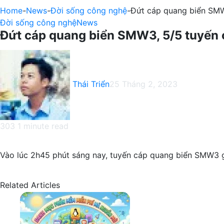
Home
-
News
-
Đời sống công nghệ
-
Đứt cáp quang biển SMW
Đời sống công nghệ
News
Đứt cáp quang biển SMW3, 5/5 tuyến c
Thái Triển
25 Tháng 2, 2023
303
1 minute read
Facebook
X
LinkedIn
Pinterest
Messenger
Messenger
WhatsApp
Telegram
Viber
Share
Print
via
Vào lúc 2h45 phút sáng nay, tuyến cáp quang biển SMW3 g
Email
Related Articles