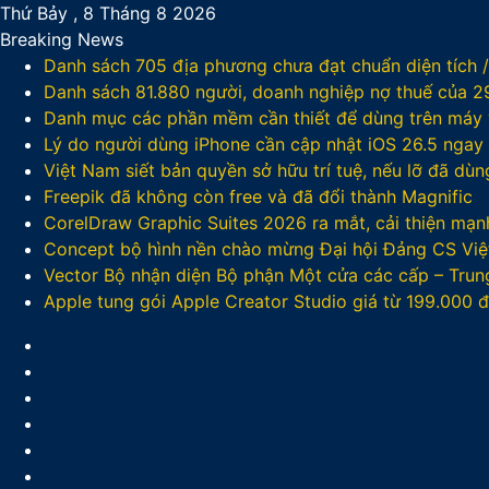
Thứ Bảy , 8 Tháng 8 2026
Breaking News
Danh sách 705 địa phương chưa đạt chuẩn diện tích 
Danh sách 81.880‬ người, doanh nghiệp nợ thuế của 
Danh mục các phần mềm cần thiết để dùng trên máy v
Lý do người dùng iPhone cần cập nhật iOS 26.5 ngay
Việt Nam siết bản quyền sở hữu trí tuệ, nếu lỡ đã dù
Freepik đã không còn free và đã đổi thành Magnific
CorelDraw Graphic Suites 2026 ra mắt, cải thiện mạnh
Concept bộ hình nền chào mừng Đại hội Đảng CS Việ
Vector Bộ nhận diện Bộ phận Một cửa các cấp – Trun
Apple tung gói Apple Creator Studio giá từ 199.000
Facebook
X
LinkedIn
YouTube
Google
Play
Sidebar