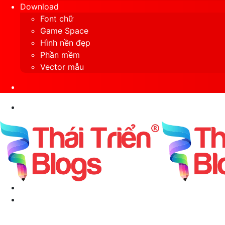
Download
Font chữ
Game Space
Hình nền đẹp
Phần mềm
Vector mẫu
Sidebar
Search
for
Menu
Switch
skin