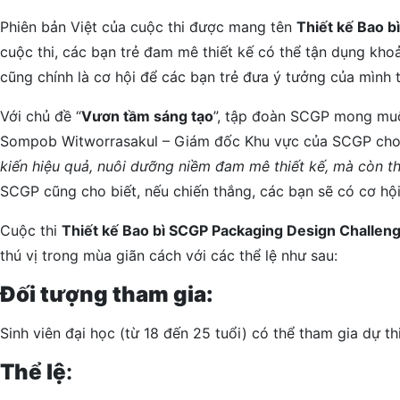
Phiên bản Việt của cuộc thi được mang tên
Thiết kế Bao 
cuộc thi, các bạn trẻ đam mê thiết kế có thể tận dụng khoả
cũng chính là cơ hội để các bạn trẻ đưa ý tưởng của mình
Với chủ đề “
Vươn tầm sáng tạo
”, tập đoàn SCGP mong muốn
Sompob Witworrasakul – Giám đốc Khu vực của SCGP cho 
kiến hiệu quả, nuôi dưỡng niềm đam mê thiết kế, mà còn t
SCGP cũng cho biết, nếu chiến thắng, các bạn sẽ có cơ hội
Cuộc thi
Thiết kế Bao bì SCGP Packaging Design Challen
thú vị trong mùa giãn cách với các thể lệ như sau:
Đối tượng tham gia:
Sinh viên đại học (từ 18 đến 25 tuổi) có thể tham gia dự t
Thể lệ
: