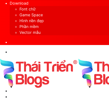
Download
Font chữ
Game Space
Hình nền đẹp
Phần mềm
Vector mẫu
Sidebar
Search
for
Menu
Switch
skin