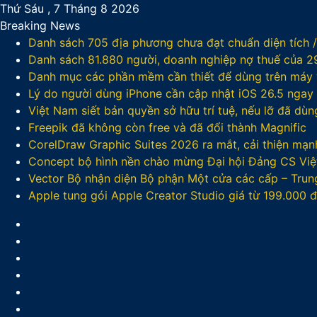
Thứ Sáu , 7 Tháng 8 2026
Breaking News
Danh sách 705 địa phương chưa đạt chuẩn diện tích 
Danh sách 81.880‬ người, doanh nghiệp nợ thuế của 
Danh mục các phần mềm cần thiết để dùng trên máy v
Lý do người dùng iPhone cần cập nhật iOS 26.5 ngay
Việt Nam siết bản quyền sở hữu trí tuệ, nếu lỡ đã dù
Freepik đã không còn free và đã đổi thành Magnific
CorelDraw Graphic Suites 2026 ra mắt, cải thiện mạnh
Concept bộ hình nền chào mừng Đại hội Đảng CS Việ
Vector Bộ nhận diện Bộ phận Một cửa các cấp – Trun
Apple tung gói Apple Creator Studio giá từ 199.000
Facebook
X
LinkedIn
YouTube
Google
Play
Sidebar