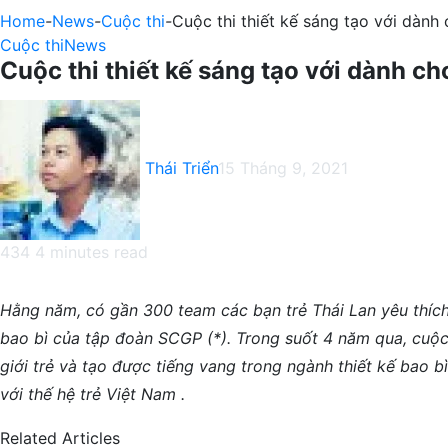
Home
-
News
-
Cuộc thi
-
Cuộc thi thiết kế sáng tạo với dành 
Cuộc thi
News
Cuộc thi thiết kế sáng tạo với dành ch
Thái Triển
15 Tháng 9, 2021
434
4 minutes read
Facebook
X
LinkedIn
Pinterest
Messenger
Messenger
WhatsApp
Telegram
Viber
Share
Print
via
Hằng năm, có gần 300 team các bạn trẻ Thái Lan yêu thích 
Email
bao bì của tập đoàn SCGP (*). Trong suốt 4 năm qua, cuộc 
giới trẻ và tạo được tiếng vang trong ngành thiết kế bao 
với thế hệ trẻ Việt Nam .
Related Articles