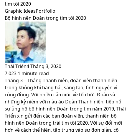
skin
tim tôi 2020
Graphic Ideas
Portfolio
Bộ hình nền Đoàn trong tim tôi 2020
Thái Triển
4 Tháng 3, 2020
7.023
1 minute read
Facebook
X
LinkedIn
Pinterest
Messenger
Messenger
WhatsApp
Telegram
Viber
Share
Print
Tháng 3 – Tháng Thanh niên, đoàn viên thanh niên
via
trong không khí hăng hái, sáng tạo, tình nguyện vì
Email
cộng đồng. Với nhiều cảm xúc về tổ chức Đoàn và
những kỷ niệm với màu áo Đoàn Thanh niên, tiếp nối
sự ủng hộ bộ hình nền Đoàn trong tim năm 2019, Thái
Triển xin gửi đến các bạn đoàn viên, thanh niên bộ
hình nên Đoàn trong trái tim tôi 2020. Với sự đổi mới
hơn về cách thể hiện, tập trung vào sự đơn giản, cô