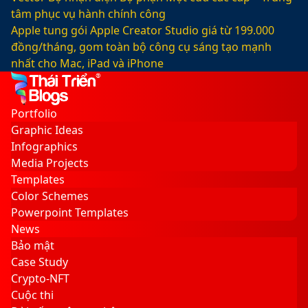
tâm phục vụ hành chính công
Apple tung gói Apple Creator Studio giá từ 199.000
đồng/tháng, gom toàn bộ công cụ sáng tạo mạnh
nhất cho Mac, iPad và iPhone
Facebook
X
LinkedIn
YouTube
Google
Sidebar
Switch
Play
skin
Portfolio
Graphic Ideas
Infographics
Media Projects
Templates
Color Schemes
Powerpoint Templates
News
Bảo mật
Case Study
Crypto-NFT
Cuộc thi