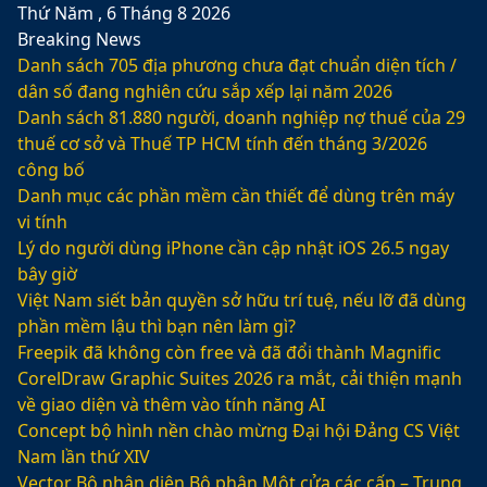
Thứ Năm , 6 Tháng 8 2026
Breaking News
Danh sách 705 địa phương chưa đạt chuẩn diện tích /
dân số đang nghiên cứu sắp xếp lại năm 2026
Danh sách 81.880‬ người, doanh nghiệp nợ thuế của 29
thuế cơ sở và Thuế TP HCM tính đến tháng 3/2026
công bố
Danh mục các phần mềm cần thiết để dùng trên máy
vi tính
Lý do người dùng iPhone cần cập nhật iOS 26.5 ngay
bây giờ
Việt Nam siết bản quyền sở hữu trí tuệ, nếu lỡ đã dùng
phần mềm lậu thì bạn nên làm gì?
Freepik đã không còn free và đã đổi thành Magnific
CorelDraw Graphic Suites 2026 ra mắt, cải thiện mạnh
về giao diện và thêm vào tính năng AI
Concept bộ hình nền chào mừng Đại hội Đảng CS Việt
Nam lần thứ XIV
Vector Bộ nhận diện Bộ phận Một cửa các cấp – Trung