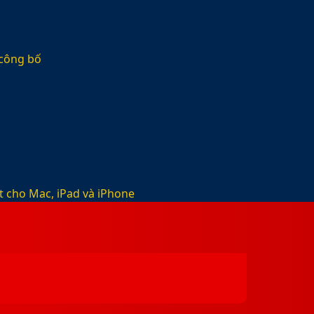
 công bố
t cho Mac, iPad và iPhone