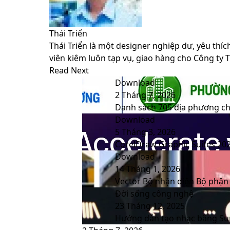
Thái Triển
Thái Triển là một designer nghiệp dư, yêu thíc
viên kiêm luôn tạp vụ, giao hàng cho Công ty 
Website
Facebook
LinkedIn
YouTube
Read Next
Download
2 Tháng 7, 2026
Danh sách 705 địa phương chư
Download
5 Tháng 3, 2026
CorelDraw Graphic Suites 202
Download
14 Tháng 1, 2026
Vector Bộ nhận diện Bộ phận
Đời sống công nghệ
23 Tháng 12, 2025
Hướng dẫn tạo nhạc bằng Sun