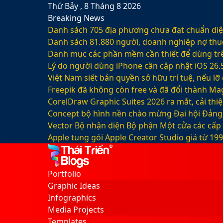
Thứ Bảy , 8 Tháng 8 2026
Breaking News
Danh sách 705 địa phương chưa đạt chuẩn diện
Danh sách 81.880‬ người, doanh nghiệp nợ thu
Danh mục các phần mềm cần thiết để dùng trê
Lý do người dùng iPhone cần cập nhật iOS 26.
Việt Nam siết bản quyền sở hữu trí tuệ, nếu l
Freepik đã không còn free và đã đổi thành Mag
CorelDraw Graphic Suites 2026 ra mắt, cải thi
Concept bộ hình nền chào mừng Đại hội Đảng 
Vector Bộ nhận diện Bộ phận Một cửa các cấp
Apple tung gói Apple Creator Studio giá từ 1
Facebook
X
LinkedIn
YouTube
Google
Sidebar
Switch
Play
skin
Portfolio
Graphic Ideas
Infographics
Media Projects
Templates