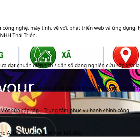
h công nghệ, máy tính, vẽ vời, phát triển web và ứng dụng.
TNHH Thái Triển.
a đạt chuẩn diện tích / dân số đang nghiên cứu sắp xếp l
6 ra mắt, cải thiện mạnh về giao diện và thêm vào tính năn
 Một cửa các cấp – Trung tâm phục vụ hành chính công
o AI từ A-Z cho người mới bắt đầu