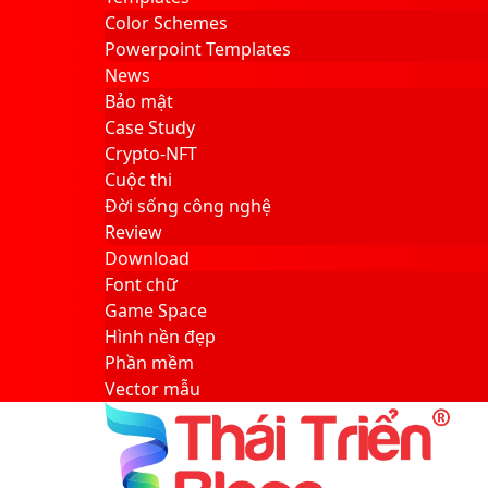
Color Schemes
Powerpoint Templates
News
Bảo mật
Case Study
Crypto-NFT
Cuộc thi
Đời sống công nghệ
Review
Download
Font chữ
Game Space
Hình nền đẹp
Phần mềm
Vector mẫu
Sidebar
Search
for