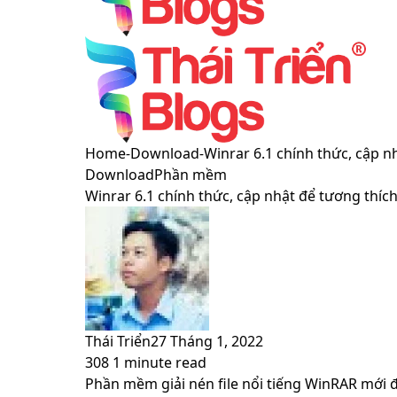
Menu
Switch
Home
-
Download
-
Winrar 6.1 chính thức, cập 
skin
Download
Phần mềm
Winrar 6.1 chính thức, cập nhật để tương thíc
Thái Triển
27 Tháng 1, 2022
308
1 minute read
Facebook
X
LinkedIn
Pinterest
Messenger
Messenger
WhatsApp
Telegram
Viber
Share
Print
Phần mềm giải nén file nổi tiếng WinRAR mới 