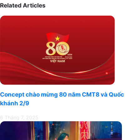
Rhoncus
Related Articles
học
Ac
Photoshop
Pellentesque
(Update)
Concept chào mừng 80 năm CMT8 và Quốc
khánh 2/9
6 Tháng 7, 2025