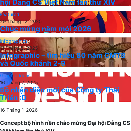
hội Đảng CS Việt Nam lần thứ XIV
Featured
29 Tháng 12, 2025
Chúc mừng năm mới 2026
Infographics
11 Tháng 8, 2025
Infographic – tìm hiểu 80 năm CMT8
và Quốc khánh 2-9
Graphic Ideas
16 Tháng 7, 2025
Bộ nhận diện mới của Công ty Thái
Triển :D
16 Tháng 1, 2026
Concept bộ hình nền chào mừng Đại hội Đảng CS