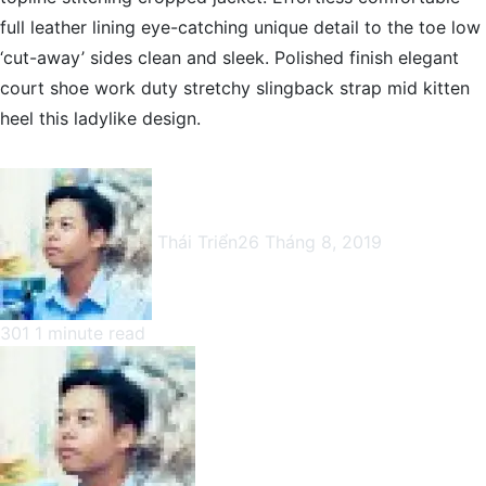
full leather lining eye-catching unique detail to the toe low
‘cut-away’ sides clean and sleek. Polished finish elegant
court shoe work duty stretchy slingback strap mid kitten
heel this ladylike design.
Thái Triển
26 Tháng 8, 2019
301
1 minute read
Facebook
X
LinkedIn
Pinterest
Messenger
Messenger
WhatsApp
Telegram
Viber
Share
Print
Facebook
X
LinkedIn
Pinterest
Messenger
Messenger
WhatsApp
Telegram
Viber
Share
Print
via
via
Email
Email