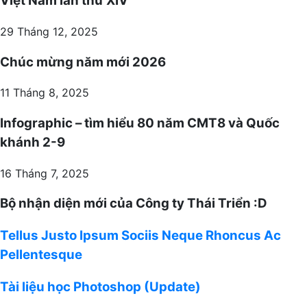
Việt Nam lần thứ XIV
29 Tháng 12, 2025
Chúc mừng năm mới 2026
11 Tháng 8, 2025
Infographic – tìm hiểu 80 năm CMT8 và Quốc
khánh 2-9
16 Tháng 7, 2025
Bộ nhận diện mới của Công ty Thái Triển :D
Tellus
Tellus Justo Ipsum Sociis Neque Rhoncus Ac
Justo
Pellentesque
Ipsum
Sociis
Tài
Tài liệu học Photoshop (Update)
Neque
liệu