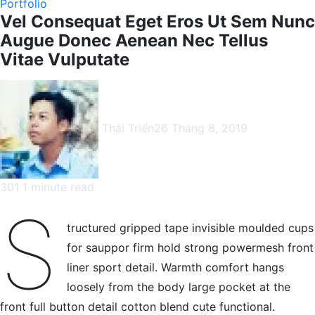
Portfolio
Vel Consequat Eget Eros Ut Sem Nunc
Augue Donec Aenean Nec Tellus
Vitae Vulputate
Thái Triển
26 Tháng 8, 2019
301
1 minute read
Facebook
X
LinkedIn
Pinterest
Messenger
Messenger
WhatsApp
Telegram
Viber
Share
Print
S
via
tructured gripped tape invisible moulded cups
Email
for sauppor firm hold strong powermesh front
liner sport detail. Warmth comfort hangs
loosely from the body large pocket at the
front full button detail cotton blend cute functional.