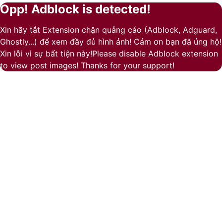
Opp! Adblock is detected!
Facebook
Pinterest
Messenger
Messenger
Viber
Back
Close
to
Xin hãy tắt Extension chặn quảng cáo (Adblock, Adguard,
top
Ghostly...) để xem đầy đủ hình ảnh! Cảm ơn bạn đã ủng hộ!
button
Xin lỗi vì sự bất tiện này!Please disable Adblock extension
to view post images! Thanks for your support!