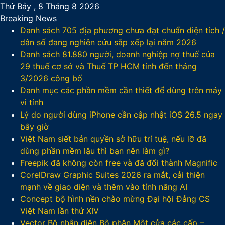
Thứ Bảy , 8 Tháng 8 2026
Breaking News
Danh sách 705 địa phương chưa đạt chuẩn diện tích /
dân số đang nghiên cứu sắp xếp lại năm 2026
Danh sách 81.880‬ người, doanh nghiệp nợ thuế của
29 thuế cơ sở và Thuế TP HCM tính đến tháng
3/2026 công bố
Danh mục các phần mềm cần thiết để dùng trên máy
vi tính
Lý do người dùng iPhone cần cập nhật iOS 26.5 ngay
bây giờ
Việt Nam siết bản quyền sở hữu trí tuệ, nếu lỡ đã
dùng phần mềm lậu thì bạn nên làm gì?
Freepik đã không còn free và đã đổi thành Magnific
CorelDraw Graphic Suites 2026 ra mắt, cải thiện
mạnh về giao diện và thêm vào tính năng AI
Concept bộ hình nền chào mừng Đại hội Đảng CS
Việt Nam lần thứ XIV
Vector Bộ nhận diện Bộ phận Một cửa các cấp –