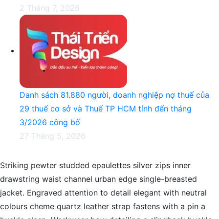
2 Tháng 7, 2026
Danh sách 81.880‬ người, doanh nghiệp nợ thuế của
29 thuế cơ sở và Thuế TP HCM tính đến tháng
3/2026 công bố
27 Tháng 5, 2026
Striking pewter studded epaulettes silver zips inner
drawstring waist channel urban edge single-breasted
jacket. Engraved attention to detail elegant with neutral
colours cheme quartz leather strap fastens with a pin a