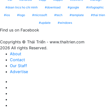
phê
1023
mang
doan tncs ho chi minh
download
google
infographic
Peach
ý
ios
logo
microsoft
tech
template
thai trien
Fuzz
nghĩa
update
windows
–
gì?
Màu
Find us on Facebook
của
sự
Copyrights © Thái Triển - www.thaitrien.com
nhã
2026 All rights Reserved.
nhặn
About
và
Contact
ấm
Our Staff
áp
Advertise
Facebook
X
LinkedIn
YouTube
Google
Play