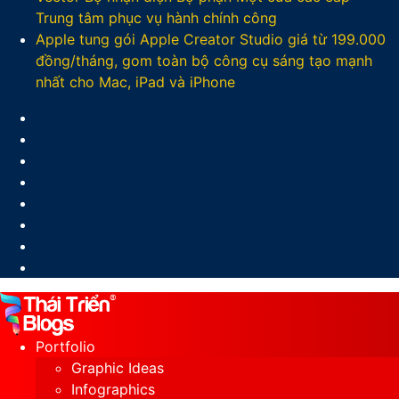
Trung tâm phục vụ hành chính công
Apple tung gói Apple Creator Studio giá từ 199.000
đồng/tháng, gom toàn bộ công cụ sáng tạo mạnh
nhất cho Mac, iPad và iPhone
Facebook
X
LinkedIn
YouTube
Google
Play
Sidebar
Switch
skin
Portfolio
Graphic Ideas
Infographics