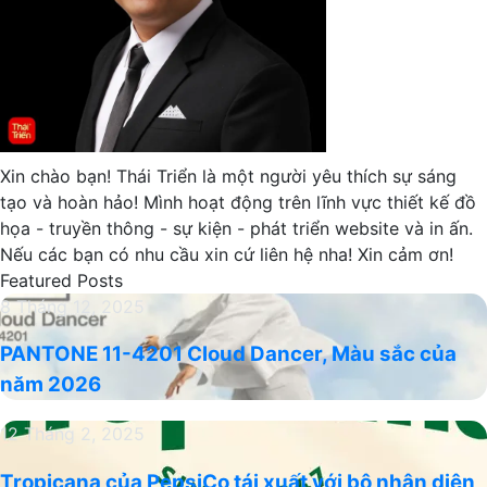
Xin chào bạn! Thái Triển là một người yêu thích sự sáng
tạo và hoàn hảo! Mình hoạt động trên lĩnh vực thiết kế đồ
họa - truyền thông - sự kiện - phát triển website và in ấn.
Nếu các bạn có nhu cầu xin cứ liên hệ nha! Xin cảm ơn!
Featured Posts
PANTONE
8 Tháng 12, 2025
11-
PANTONE 11-4201 Cloud Dancer, Màu sắc của
4201
năm 2026
Cloud
Dancer,
Tropicana
12 Tháng 2, 2025
Màu
của
sắc
Tropicana của PepsiCo tái xuất với bộ nhận diện
PepsiCo