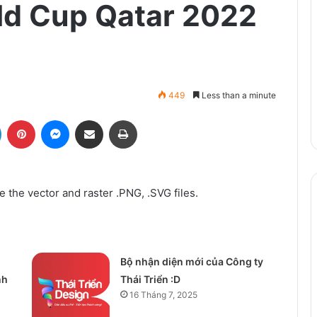
ld Cup Qatar 2022
449
Less than a minute
LinkedIn
Pinterest
Messenger
Share via Email
Print
 the vector and raster .PNG, .SVG files.
Bộ nhận diện mới của Công ty
nh
Thái Triển :D
16 Tháng 7, 2025