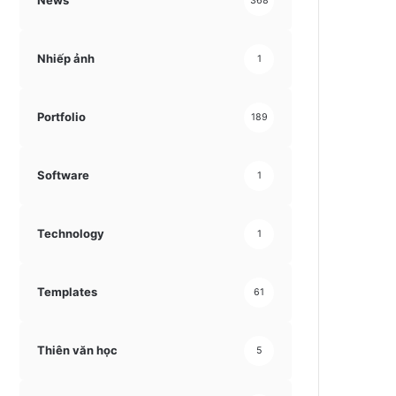
News
368
Nhiếp ảnh
1
Portfolio
189
Software
1
Technology
1
Templates
61
Thiên văn học
5