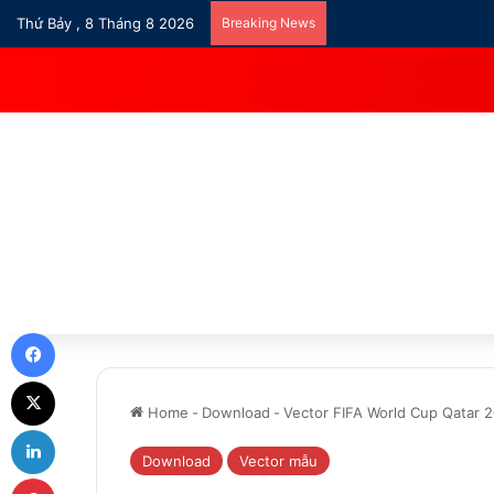
Thứ Bảy , 8 Tháng 8 2026
Breaking News
Facebook
X
Home
-
Download
-
Vector FIFA World Cup Qatar 
LinkedIn
Download
Vector mẫu
Pinterest