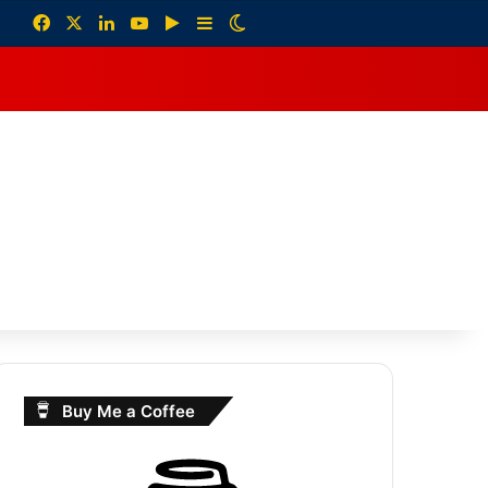
Facebook
X
LinkedIn
YouTube
Google Play
Sidebar
Switch skin
debar
Buy Me a Coffee