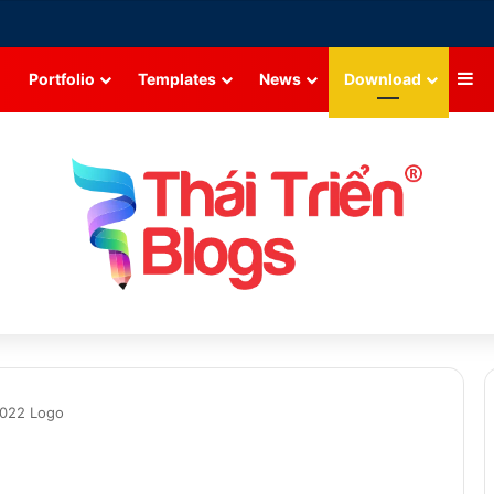
Si
Portfolio
Templates
News
Download
2022 Logo