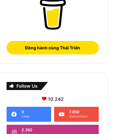
Đồng hành cùng Thái Triển
Follow Us
10.242
0
7.850
Likes
Subscribers
2.392