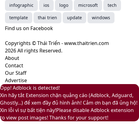
năm
cà
1023
infographic
ios
logo
microsoft
tech
2025
phê
Peach
mang
Fuzz
template
thai trien
update
windows
ý
–
Find us on Facebook
nghĩa
Màu
gì?
của
Copyrights © Thái Triển - www.thaitrien.com
sự
2026 All rights Reserved.
nhã
About
nhặn
Contact
và
Our Staff
ấm
Advertise
áp
Facebook
Pinterest
Messenger
Messenger
Viber
Back
Close
Facebook
X
LinkedIn
YouTube
Google
Opp! Adblock is detected!
to
Play
Xin hãy tắt Extension chặn quảng cáo (Adblock, Adguard,
top
Ghostly...) để xem đầy đủ hình ảnh! Cảm ơn bạn đã ủng hộ!
button
Xin lỗi vì sự bất tiện này!Please disable Adblock extension
to view post images! Thanks for your support!