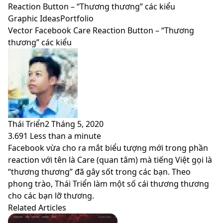
skin
Reaction Button – “Thương thương” các kiểu
Graphic Ideas
Portfolio
Vector Facebook Care Reaction Button – “Thương
thương” các kiểu
Thái Triển
2 Tháng 5, 2020
3.691
Less than a minute
Facebook
X
LinkedIn
Pinterest
Messenger
Messenger
WhatsApp
Telegram
Viber
Share
Print
Facebook vừa cho ra mắt biểu tượng mới trong phần
via
reaction với tên là Care (quan tâm) mà tiếng Việt gọi là
Email
“thương thương” đã gây sốt trong các bạn. Theo
phong trào, Thái Triển làm một số cái thương thương
cho các bạn lỡ thương.
Related Articles