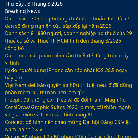
Thứ Bảy , 8 Tháng 8 2026
Breaking News
Danh sách 705 địa phương chưa đạt chuẩn diện tích /
dân số đang nghiên cứu sắp xếp lại năm 2026
Danh sách 81.880‬ người, doanh nghiệp nợ thuế của 29
thuế cơ sở và Thuế TP HCM tính đến tháng 3/2026
công bố
Danh mục các phần mềm cần thiết để dùng trên máy
vi tính
Lý do người dùng iPhone cần cập nhật iOS 26.5 ngay
bây giờ
Việt Nam siết bản quyền sở hữu trí tuệ, nếu lỡ đã dùng
phần mềm lậu thì bạn nên làm gì?
Freepik đã không còn free và đã đổi thành Magnific
CorelDraw Graphic Suites 2026 ra mắt, cải thiện mạnh
về giao diện và thêm vào tính năng AI
Concept bộ hình nền chào mừng Đại hội Đảng CS Việt
Nam lần thứ XIV
Vector Bộ nhận diện Bộ phận Một cửa các cấp – Trung