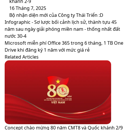
khánh 2-9
16 Tháng 7, 2025
Bộ nhận diện mới của Công ty Thái Triển :D
Infographic
Infographic - Sơ lược bối cảnh lịch sử, thành tựu 45
-
năm sau ngày giải phóng miền nam - thống nhất đất
Sơ
nước 30-4
lược
Microsoft
Microsoft miễn phí Office 365 trong 6 tháng, 1 TB One
bối
miễn
Drive khi đăng ký 1 năm với mức giá rẻ
cảnh
phí
Related Articles
lịch
Office
sử,
365
thành
trong
tựu
6
45
tháng,
năm
1
sau
TB
ngày
One
giải
Drive
phóng
khi
Concept chào mừng 80 năm CMT8 và Quốc khánh 2/9