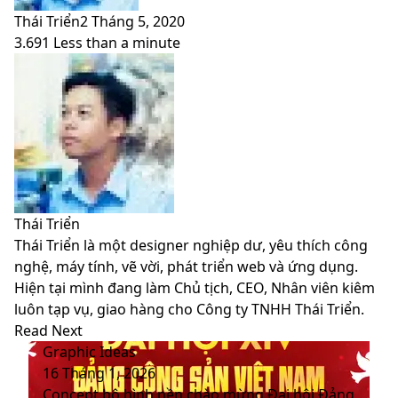
Thái Triển
2 Tháng 5, 2020
3.691
Less than a minute
Facebook
X
LinkedIn
Pinterest
Messenger
Messenger
WhatsApp
Telegram
Viber
Share
Print
Facebook
X
LinkedIn
Pinterest
Messenger
Messenger
WhatsApp
Telegram
Viber
Share
Print
via
via
Email
Email
Thái Triển
Thái Triển là một designer nghiệp dư, yêu thích công
nghệ, máy tính, vẽ vời, phát triển web và ứng dụng.
Hiện tại mình đang làm Chủ tịch, CEO, Nhân viên kiêm
luôn tạp vụ, giao hàng cho Công ty TNHH Thái Triển.
Website
Facebook
LinkedIn
YouTube
Read Next
Graphic Ideas
16 Tháng 1, 2026
Concept bộ hình nền chào mừng Đại hội Đảng