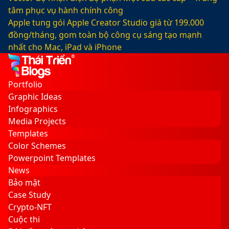
tâm phục vụ hành chính công
Apple tung gói Apple Creator Studio giá từ 199.000
đồng/tháng, gom toàn bộ công cụ sáng tạo mạnh
nhất cho Mac, iPad và iPhone
Facebook
X
LinkedIn
YouTube
Google
Sidebar
Switch
Play
skin
Portfolio
Graphic Ideas
Infographics
Media Projects
Templates
Color Schemes
Powerpoint Templates
News
Bảo mật
Case Study
Crypto-NFT
Cuộc thi