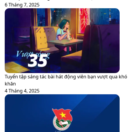
miền
đăng
6 Tháng 7, 2025
nam
ký
-
1
thống
năm
nhất
với
đất
mức
nước
giá
30-
rẻ
4
Tuyển tập sáng tác bài hát động viên bạn vượt qua khó
khăn
4 Tháng 4, 2025