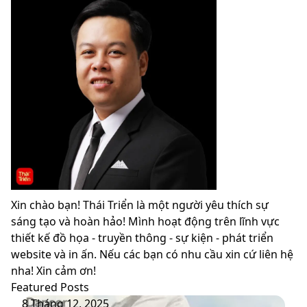
Xin chào bạn! Thái Triển là một người yêu thích sự
sáng tạo và hoàn hảo! Mình hoạt động trên lĩnh vực
thiết kế đồ họa - truyền thông - sự kiện - phát triển
website và in ấn. Nếu các bạn có nhu cầu xin cứ liên hệ
nha! Xin cảm ơn!
Featured Posts
PANTONE
8 Tháng 12, 2025