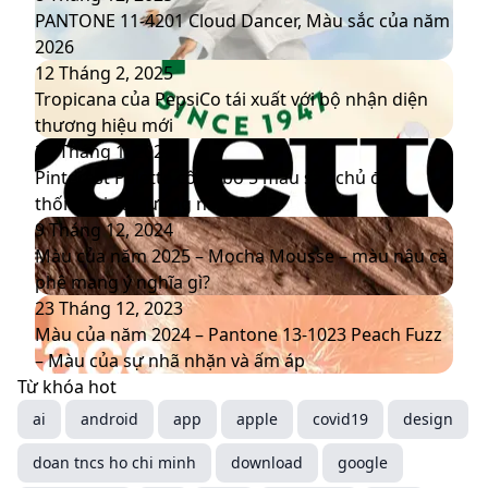
11-
PANTONE 11-4201 Cloud Dancer, Màu sắc của năm
4201
2026
Cloud
Tropicana
12 Tháng 2, 2025
Dancer,
của
Tropicana của PepsiCo tái xuất với bộ nhận diện
Màu
PepsiCo
thương hiệu mới
sắc
tái
Pinterest
20 Tháng 1, 2025
của
xuất
Palette
Pinterest Palette công bố 5 màu sắc chủ đạo
năm
với
công
thống trị xu hướng năm 2025
2026
bộ
bố
Màu
9 Tháng 12, 2024
nhận
5
của
Màu của năm 2025 – Mocha Mousse – màu nâu cà
diện
màu
năm
phê mang ý nghĩa gì?
thương
sắc
2025
Màu
23 Tháng 12, 2023
hiệu
chủ
–
của
Màu của năm 2024 – Pantone 13-1023 Peach Fuzz
mới
đạo
Mocha
năm
– Màu của sự nhã nhặn và ấm áp
thống
Mousse
2024
Từ khóa hot
trị
–
–
ai
android
app
apple
covid19
design
xu
màu
Pantone
doan tncs ho chi minh
hướng
nâu
13-
download
google