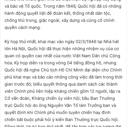
và bảo vệ Tổ quốc. Trong năm 1946, Quốc hội đã có những
hành động quyết liệt để đoàn kết, thống nhất dân tộc,
chống thù trong, giặc ngoài, xây dựng và củng cố chính
quyền cách mạng.
Kỳ họp thứ nhất, khai mạc vào ngày 02/3/1946 tại Nhà hát
lớn Hà Nội, Quốc hội đã thực hiện những nhiệm vụ của cơ
quan có quyền cao nhất của nước Việt Nam Dân chủ Cộng
hòa. Kỳ họp diễn ra trong vòng 04 tiếng đồng hồ, nhưng
Quốc hội đã nghe Chủ tịch Hồ Chí Minh đại diện cho Chính
phủ khai mạc và báo cáo những công việc đã làm trong thời
gian trước đó; biểu quyết thông qua danh sách các thành
viên Chính phủ liên hiệp kháng chiến gồm 12 người, lập ra
Cố vấn đoàn, Kháng chiến ủy viên hội; bầu Ban Thường
trực Quốc hội do ông Nguyễn Văn Tố làm Trưởng ban và
quyết định khi Chính phủ muốn tuyên chiến hay đình
chiến bắt buộc phải hỏi ý kiến Ban Thường trực Quốc hội.
Đồng thời, tại kỳ họp thứ nhất, để tập hợp các lực lượng đại