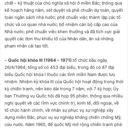
chất – kỹ thuật của chủ nghĩa xã hội ở miền Bắc; thông qua
kế hoạch hằng năm, xét duyệt và phê chuẩn dự toán, quyết
toán ngân sách nhà nước; phê chuẩn việc thành lập các tổ
chức và cơ quan nhà nước; bổ nhiệm cán bộ cấp cao của
Nhà nước; phê chuẩn việc khen thưởng và đã tích cực giải
quyết các đơn thư khiếu tố của Nhân dân, ân xá những
phạm nhân cải tạo tốt.
–
Quốc hội khóa III (1964 – 1971)
:tổ chức bầu ngày
26/4/1964; tổng số có 453 đại biểu, trong đó có 87 đại
biểu Quốc hội khóa I thuộc các tỉnh miền Nam được lưu
nhiệm. Nhiệm kỳ khóa III của Quốc hội hoạt động trong thời
kỳ chiến tranh, nên kéo dài trong 7 năm, với 7 kỳ họp; Ủy
ban Thường vụ Quốc hội đã họp 95 phiên, thông qua nhiều
nghị quyết về các lĩnh vực chính trị, kinh tế, đối ngoại, về
tổ chức hành chính, về nhân sự phục vụ sự nghiệp xây
dựng miền Bắc, phục vụ sự nghiệp kháng chiến chống Mỹ,
cứu nước. Năm 1965, đế quốc Mỹ mở rộng chiến tranh phá