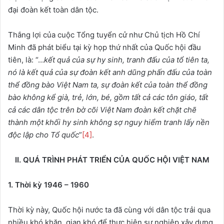
đại đoàn kết toàn dân tộc.
Thắng lợi của cuộc Tổng tuyển cử như Chủ tịch Hồ Chí
Minh đã phát biểu tại kỳ họp thứ nhất của Quốc hội đầu
tiên, là: “…
kết quả của sự hy sinh, tranh đấu của tổ tiên ta,
nó là kết quả của sự đoàn kết anh dũng phấn đấu của toàn
thể đồng bào Việt Nam ta, sự đoàn kết của toàn thể đồng
bào không kể già, trẻ, lớn, bé, gồm tất cả các tôn giáo, tất
cả các dân tộc trên bờ cõi Việt Nam đoàn kết chặt chẽ
thành một khối hy sinh không sợ nguy hiểm tranh lấy nền
độc lập cho Tổ quốc
”
[4]
.
II. QUÁ TRÌNH PHÁT TRIỂN CỦA QUỐC HỘI VIỆT NAM
1. Thời kỳ 1946 – 1960
Thời kỳ này, Quốc hội nước ta đã cùng với dân tộc trải qua
nhiều khó khăn, gian khó để thực hiện sự nghiệp xây dựng