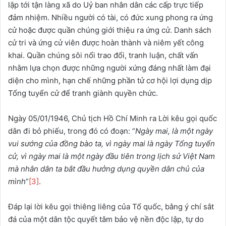
lập tới tận làng xã do Uỷ ban nhân dân các cấp trực tiếp
đảm nhiệm. Nhiều người có tài, có đức xung phong ra ứng
cử hoặc được quần chúng giới thiệu ra ứng cử. Danh sách
cử tri và ứng cử viên được hoàn thành và niêm yết công
khai. Quần chúng sôi nổi trao đổi, tranh luận, chất vấn
nhằm lựa chọn được những người xứng đáng nhất làm đại
diện cho mình, hạn chế những phần tử cơ hội lợi dụng dịp
Tổng tuyển cử để tranh giành quyền chức.
Ngày 05/01/1946, Chủ tịch Hồ Chí Minh ra Lời kêu gọi quốc
dân đi bỏ phiếu, trong đó có đoạn: “
Ngày mai, là một ngày
vui sướng của đồng bào ta, vì ngày mai là ngày Tổng tuyển
cử, vì ngày mai là một ngày đầu tiên trong lịch sử Việt Nam
mà nhân dân ta bắt đầu hưởng dụng quyền dân chủ của
mình
”
[3]
.
Đáp lại lời kêu gọi thiêng liêng của Tổ quốc, bằng ý chí sắt
đá của một dân tộc quyết tâm bảo vệ nền độc lập, tự do