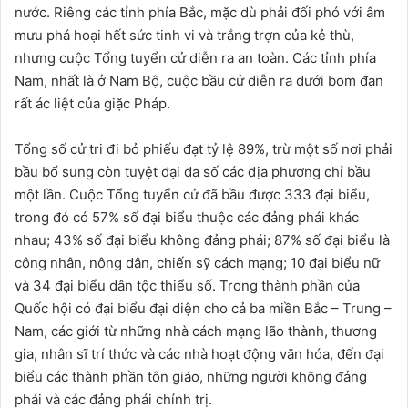
nước. Riêng các tỉnh phía Bắc, mặc dù phải đối phó với âm
mưu phá hoại hết sức tinh vi và trắng trợn của kẻ thù,
nhưng cuộc Tổng tuyển cử diễn ra an toàn. Các tỉnh phía
Nam, nhất là ở Nam Bộ, cuộc bầu cử diễn ra dưới bom đạn
rất ác liệt của giặc Pháp.
Tổng số cử tri đi bỏ phiếu đạt tỷ lệ 89%, trừ một số nơi phải
bầu bổ sung còn tuyệt đại đa số các địa phương chỉ bầu
một lần. Cuộc Tổng tuyển cử đã bầu được 333 đại biểu,
trong đó có 57% số đại biểu thuộc các đảng phái khác
nhau; 43% số đại biểu không đảng phái; 87% số đại biểu là
công nhân, nông dân, chiến sỹ cách mạng; 10 đại biểu nữ
và 34 đại biểu dân tộc thiểu số. Trong thành phần của
Quốc hội có đại biểu đại diện cho cả ba miền Bắc – Trung –
Nam, các giới từ những nhà cách mạng lão thành, thương
gia, nhân sĩ trí thức và các nhà hoạt động văn hóa, đến đại
biểu các thành phần tôn giáo, những người không đảng
phái và các đảng phái chính trị.