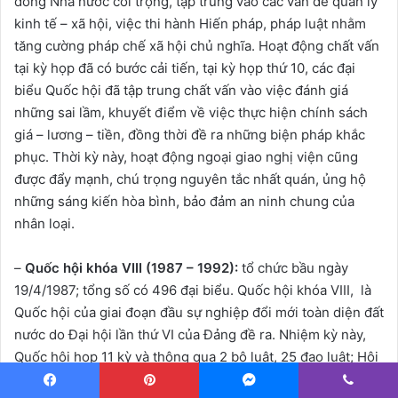
đồng Nhà nước coi trọng, tập trung vào các vấn đề quản lý
kinh tế – xã hội, việc thi hành Hiến pháp, pháp luật nhằm
tăng cường pháp chế xã hội chủ nghĩa. Hoạt động chất vấn
tại kỳ họp đã có bước cải tiến, tại kỳ họp thứ 10, các đại
biểu Quốc hội đã tập trung chất vấn vào việc đánh giá
những sai lầm, khuyết điểm về việc thực hiện chính sách
giá – lương – tiền, đồng thời đề ra những biện pháp khắc
phục. Thời kỳ này, hoạt động ngoại giao nghị viện cũng
được đẩy mạnh, chú trọng nguyên tắc nhất quán, ủng hộ
những sáng kiến hòa bình, bảo đảm an ninh chung của
nhân loại.
–
Quốc hội khóa VIII (1987 – 1992):
tổ chức bầu ngày
19/4/1987; tổng số có 496 đại biểu. Quốc hội khóa VIII, là
Quốc hội của giai đoạn đầu sự nghiệp đổi mới toàn diện đất
nước do Đại hội lần thứ VI của Đảng đề ra. Nhiệm kỳ này,
Quốc hội họp 11 kỳ và thông qua 2 bộ luật, 25 đạo luật; Hội
đồng Nhà nước đã ban hành 39 pháp lệnh. Kỳ họp thứ 5
Facebook
Pinterest
Messenger
Viber