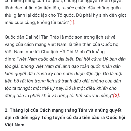
cờ thiêng liêng của Tổ quốc, chúng tôi nguyện kiên quyết
lãnh đạo nhân dân tiến lên, ra sức chiến đấu chống quân
thù, giành lại độc lập cho Tổ quốc. Dù phải hy sinh đến giọt
máu cuối cùng, không lùi bước”
[1]
.
Quốc dân Đại hội Tân Trào là mốc son trong lịch sử vẻ
vang của cách mạng Việt Nam, là tiền thân của Quốc hội
Việt Nam, như lời Chủ tịch Hồ Chí Minh đã khẳng
định:
“Việt Nam quốc dân đại biểu Đại hội cử ra Uỷ ban dân
tộc giải phóng Việt Nam để lãnh đạo toàn quốc nhân dân
kiên quyết đấu tranh kỳ cho nước được độc lập. Đó là một
tiến bộ rất lớn trong lịch sử tranh đấu giải phóng của dân
tộc ta từ ngót một thế kỷ nay. Đó là một điều khiến cho
đồng bào ta phấn khởi và riêng tôi hết sức vui mừng”
[2]
.
2. Thắng lợi của Cách mạng tháng Tám và những quyết
định đi đến ngày Tổng tuyển cử đầu tiên bầu ra Quốc hội
Việt Nam