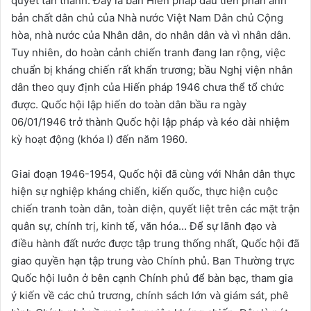
quyết tán thành. Đây là bản Hiến pháp đầu tiên phản ánh
bản chất dân chủ của Nhà nước Việt Nam Dân chủ Cộng
hòa, nhà nước của Nhân dân, do nhân dân và vì nhân dân.
Tuy nhiên, do hoàn cảnh chiến tranh đang lan rộng, việc
chuẩn bị kháng chiến rất khẩn trương; bầu Nghị viện nhân
dân theo quy định của Hiến pháp 1946 chưa thể tổ chức
được. Quốc hội lập hiến do toàn dân bầu ra ngày
06/01/1946 trở thành Quốc hội lập pháp và kéo dài nhiệm
kỳ hoạt động (khóa I) đến năm 1960.
Giai đoạn 1946-1954, Quốc hội đã cùng với Nhân dân thực
hiện sự nghiệp kháng chiến, kiến quốc, thực hiện cuộc
chiến tranh toàn dân, toàn diện, quyết liệt trên các mặt trận
quân sự, chính trị, kinh tế, văn hóa… Để sự lãnh đạo và
điều hành đất nước được tập trung thống nhất, Quốc hội đã
giao quyền hạn tập trung vào Chính phủ. Ban Thường trực
Quốc hội luôn ở bên cạnh Chính phủ để bàn bạc, tham gia
ý kiến về các chủ trương, chính sách lớn và giám sát, phê