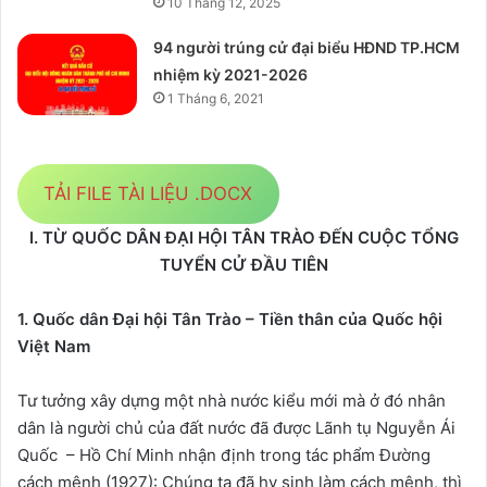
10 Tháng 12, 2025
94 người trúng cử đại biểu HĐND TP.HCM
nhiệm kỳ 2021-2026
1 Tháng 6, 2021
TẢI FILE TÀI LIỆU .DOCX
I. TỪ QUỐC DÂN ĐẠI HỘI TÂN TRÀO ĐẾN CUỘC TỔNG
TUYỂN CỬ ĐẦU TIÊN
1. Quốc dân Đại hội Tân Trào – Tiền thân của Quốc hội
Việt Nam
Tư tưởng xây dựng một nhà nước kiểu mới mà ở đó nhân
dân là người chủ của đất nước đã được Lãnh tụ Nguyễn Ái
Quốc – Hồ Chí Minh nhận định trong tác phẩm Đường
cách mệnh (1927): Chúng ta đã hy sinh làm cách mệnh, thì