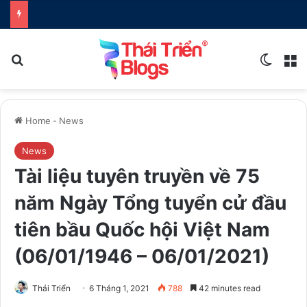
Search for
Switch
M
Home
-
News
News
Tài liệu tuyên truyền về 75
năm Ngày Tổng tuyển cử đầu
tiên bầu Quốc hội Việt Nam
(06/01/1946 – 06/01/2021)
Thái Triển
6 Tháng 1, 2021
788
42 minutes read