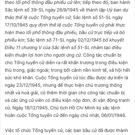
theo lối phổ thông đầu phiếu cử lên
; tiếp theo đó, ban hành
Sắc lệnh số 39-SL ngày 26/9/1945 về
thành lập Uỷ ban dự
thảo thể lệ cuộc Tổng tuyển cử
; Sắc lệnh số 51-SL ngày
17/10/1945
quy định thể lệ cuộc Tổng tuyển cử phải thực
hiện theo lối phổ thông đầu phiếu, bầu cử trực tiếp và bỏ
phiếu kín
; Sắc lệnh số 71-SL ngày 02/12/
1945 bổ khuyết
Điều 11 chương V của Sắc lệnh số 51-SL nhằm tạo điều
kiện thuận lợi hơn cho người ứng cử
. Công tác chuẩn bị
cho Tổng tuyển cử diễn ra rất khẩn trương trong điều kiện
thù trong, giặc ngoài; trong bối cảnh nền kinh tế, xã hội hết
sức khó khăn. Cuộc Tổng tuyển cử lúc đầu được dự kiến là
ngày 23/12/1945, nhưng để thực hiện chủ trương thống
nhất và hoà giải, có thêm thời gian cho công tác chuẩn bị
và các ứng cử viên có điều kiện nộp đơn, đi vận động tranh
cử. Ngày 18/12/1945, Chủ tịch Hồ Chí Minh ký sắc lệnh
hoãn cuộc Tổng tuyển cử đến ngày chủ nhật, 06/01/1946.
Việc tổ chức Tổng tuyển cử, các ban bầu cử đã được thành