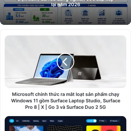
lại năm 2026
Microsoft
chính
thức
ra
mắt
loạt
sản
phẩm
chạy
Windows
Microsoft chính thức ra mắt loạt sản phẩm chạy
11
Windows 11 gồm Surface Laptop Studio, Surface
gồm
Pro 8 | X | Go 3 và Surface Duo 2 5G
Surface
Laptop
NFT:
Studio,
Trò
Surface