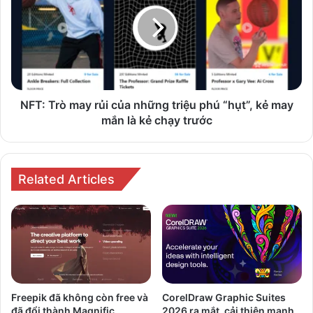
may
Pro
rủi
8
của
|
những
X
triệu
|
phú
Go
“hụt”,
3
kẻ
NFT: Trò may rủi của những triệu phú “hụt”, kẻ may
và
may
mắn là kẻ chạy trước
Surface
mắn
Duo
là
2
kẻ
5G
chạy
Related Articles
trước
Freepik đã không còn free và
CorelDraw Graphic Suites
đã đổi thành Magnific
2026 ra mắt, cải thiện mạnh