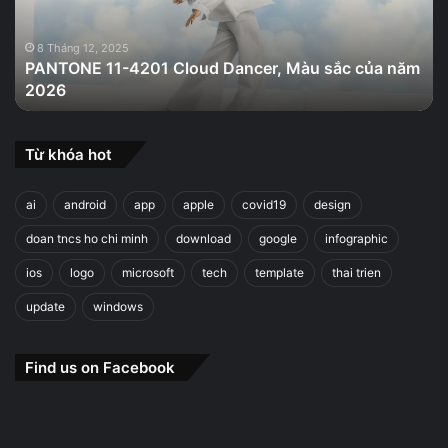
Màu
sắc
của
8 Tháng 12, 2025
PANTONE 11-4201 Cloud Dancer, Màu sắc của năm
năm
2026
2026
Từ khóa hot
ai
android
app
apple
covid19
design
doan tncs ho chi minh
download
google
infographic
ios
logo
microsoft
tech
template
thai trien
update
windows
Find us on Facebook