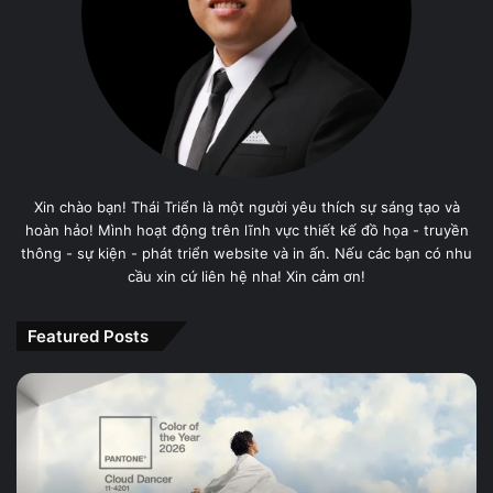
Xin chào bạn! Thái Triển là một người yêu thích sự sáng tạo và
hoàn hảo! Mình hoạt động trên lĩnh vực thiết kế đồ họa - truyền
thông - sự kiện - phát triển website và in ấn. Nếu các bạn có nhu
cầu xin cứ liên hệ nha! Xin cảm ơn!
Featured Posts
PANTONE
11-
4201
Cloud
Dancer,