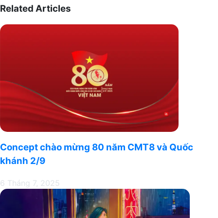
Hội
Related Articles
Nam
LHTN
Massa
Việt
Veni
Nam
Tempus
TW
và
TP.
HCM
Concept chào mừng 80 năm CMT8 và Quốc
khánh 2/9
6 Tháng 7, 2025