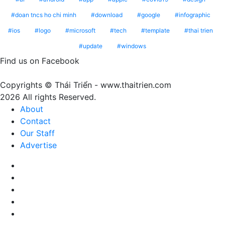
phê
1023
mang
doan tncs ho chi minh
download
google
infographic
Peach
ý
ios
logo
microsoft
tech
template
thai trien
Fuzz
nghĩa
update
windows
–
gì?
Màu
Find us on Facebook
của
sự
Copyrights © Thái Triển - www.thaitrien.com
nhã
2026 All rights Reserved.
nhặn
About
và
Contact
ấm
Our Staff
áp
Advertise
Facebook
X
LinkedIn
YouTube
Google
Play