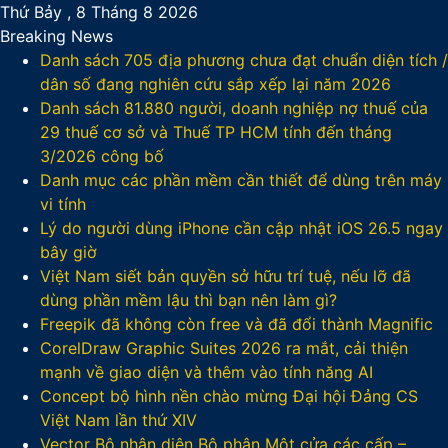
Thứ Bảy , 8 Tháng 8 2026
Breaking News
Danh sách 705 địa phương chưa đạt chuẩn diện tích /
dân số đang nghiên cứu sắp xếp lại năm 2026
Danh sách 81.880‬ người, doanh nghiệp nợ thuế của
29 thuế cơ sở và Thuế TP HCM tính đến tháng
3/2026 công bố
Danh mục các phần mềm cần thiết để dùng trên máy
vi tính
Lý do người dùng iPhone cần cập nhật iOS 26.5 ngay
bây giờ
Việt Nam siết bản quyền sở hữu trí tuệ, nếu lỡ đã
dùng phần mềm lậu thì bạn nên làm gì?
Freepik đã không còn free và đã đổi thành Magnific
CorelDraw Graphic Suites 2026 ra mắt, cải thiện
mạnh về giao diện và thêm vào tính năng AI
Concept bộ hình nền chào mừng Đại hội Đảng CS
Việt Nam lần thứ XIV
Vector Bộ nhận diện Bộ phận Một cửa các cấp –