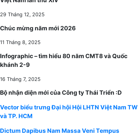
Việt Nam lần thứ XIV
29 Tháng 12, 2025
Chúc mừng năm mới 2026
11 Tháng 8, 2025
Infographic – tìm hiểu 80 năm CMT8 và Quốc
khánh 2-9
16 Tháng 7, 2025
Bộ nhận diện mới của Công ty Thái Triển :D
Vector
Vector biểu trưng Đại hội Hội LHTN Việt Nam TW
biểu
và TP. HCM
trưng
Đại
Dictum
Dictum Dapibus Nam Massa Veni Tempus
hội
Dapibus