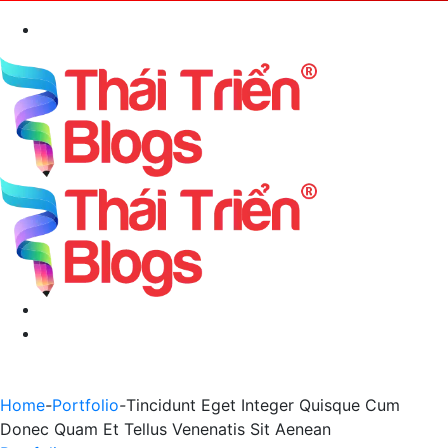
Search
for
Menu
Switch
skin
Home
-
Portfolio
-
Tincidunt Eget Integer Quisque Cum
Donec Quam Et Tellus Venenatis Sit Aenean