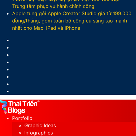
Trung tâm phục vụ hành chính công
Apple tung gói Apple Creator Studio giá từ 199.000
đồng/tháng, gom toàn bộ công cụ sáng tạo mạnh
nhất cho Mac, iPad và iPhone
Facebook
X
LinkedIn
YouTube
Google
Play
Sidebar
Switch
skin
Portfolio
Graphic Ideas
Infographics