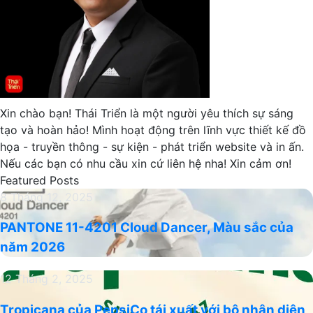
Xin chào bạn! Thái Triển là một người yêu thích sự sáng
tạo và hoàn hảo! Mình hoạt động trên lĩnh vực thiết kế đồ
họa - truyền thông - sự kiện - phát triển website và in ấn.
Nếu các bạn có nhu cầu xin cứ liên hệ nha! Xin cảm ơn!
Featured Posts
PANTONE
8 Tháng 12, 2025
11-
PANTONE 11-4201 Cloud Dancer, Màu sắc của
4201
năm 2026
Cloud
Dancer,
Tropicana
12 Tháng 2, 2025
Màu
của
sắc
Tropicana của PepsiCo tái xuất với bộ nhận diện
PepsiCo