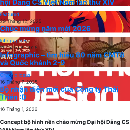
hội Đảng CS Việt Nam lần thứ XIV
Featured
29 Tháng 12, 2025
Chúc mừng năm mới 2026
Infographics
11 Tháng 8, 2025
Infographic – tìm hiểu 80 năm CMT8
và Quốc khánh 2-9
Graphic Ideas
16 Tháng 7, 2025
Bộ nhận diện mới của Công ty Thái
Triển :D
16 Tháng 1, 2026
Concept bộ hình nền chào mừng Đại hội Đảng CS