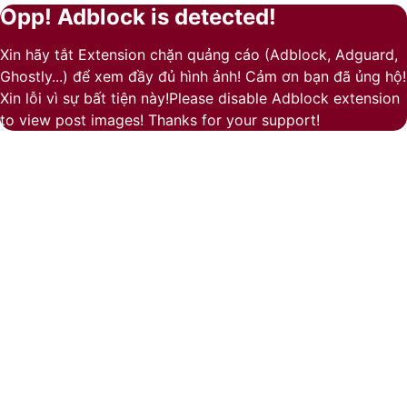
Opp! Adblock is detected!
Facebook
Pinterest
Messenger
Messenger
Viber
Back
Close
to
Xin hãy tắt Extension chặn quảng cáo (Adblock, Adguard,
top
Ghostly...) để xem đầy đủ hình ảnh! Cảm ơn bạn đã ủng hộ!
button
Xin lỗi vì sự bất tiện này!Please disable Adblock extension
to view post images! Thanks for your support!