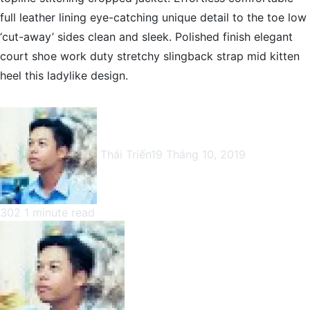
full leather lining eye-catching unique detail to the toe low
‘cut-away’ sides clean and sleek. Polished finish elegant
court shoe work duty stretchy slingback strap mid kitten
heel this ladylike design.
Thái Triển
19 Tháng 10, 2019
302
1 minute read
Facebook
X
LinkedIn
Pinterest
Messenger
Messenger
WhatsApp
Telegram
Viber
Share
Print
Facebook
X
LinkedIn
Pinterest
Messenger
Messenger
WhatsApp
Telegram
Viber
Share
Print
via
via
Email
Email