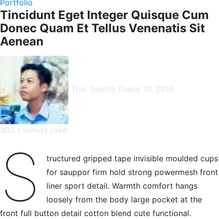
Portfolio
Tincidunt Eget Integer Quisque Cum
Donec Quam Et Tellus Venenatis Sit
Aenean
Thái Triển
19 Tháng 10, 2019
302
1 minute read
Facebook
X
LinkedIn
Pinterest
Messenger
Messenger
WhatsApp
Telegram
Viber
Share
Print
S
via
tructured gripped tape invisible moulded cups
Email
for sauppor firm hold strong powermesh front
liner sport detail. Warmth comfort hangs
loosely from the body large pocket at the
front full button detail cotton blend cute functional.