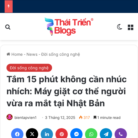
Search for
Switch
M
Home
-
News
-
Đời sống công nghệ
Đời sống công nghệ
Tắm 15 phút không cần nhúc
nhích: Máy giặt cơ thể người
vừa ra mắt tại Nhật Bản
bientapvien1
3 Tháng 12, 2025
317
1 minute read
Facebook
X
LinkedIn
Pinterest
Messenger
WhatsApp
Telegram
Viber