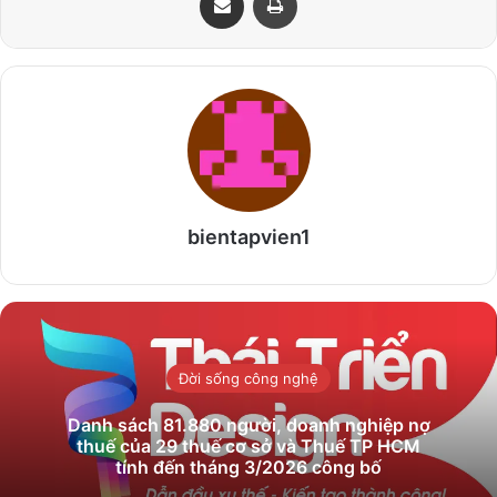
bientapvien1
Đời sống công nghệ
Danh sách 81.880‬ người, doanh nghiệp nợ
thuế của 29 thuế cơ sở và Thuế TP HCM
tính đến tháng 3/2026 công bố