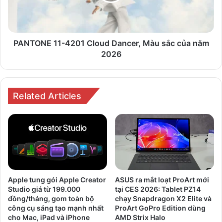
sắc
của
năm
2026
PANTONE 11-4201 Cloud Dancer, Màu sắc của năm
2026
Related Articles
Apple tung gói Apple Creator
ASUS ra mắt loạt ProArt mới
Studio giá từ 199.000
tại CES 2026: Tablet PZ14
đồng/tháng, gom toàn bộ
chạy Snapdragon X2 Elite và
công cụ sáng tạo mạnh nhất
ProArt GoPro Edition dùng
cho Mac, iPad và iPhone
AMD Strix Halo