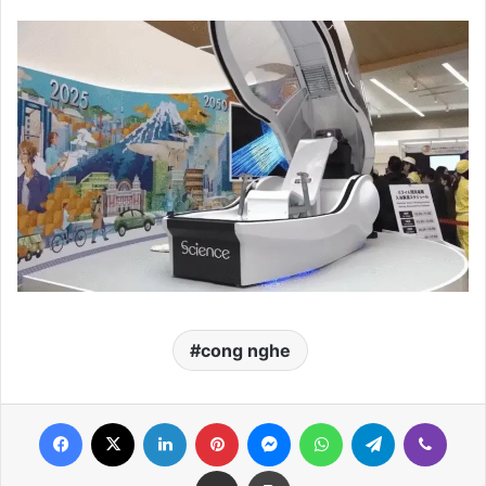
cong nghe
Facebook
X
LinkedIn
Pinterest
Messenger
WhatsApp
Telegram
Viber
Share via Email
Print