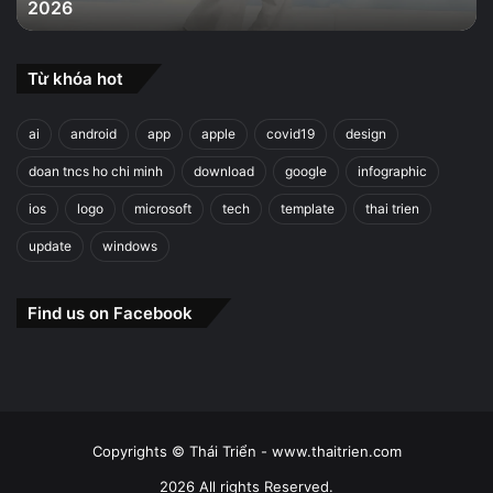
2026
2026
Từ khóa hot
ai
android
app
apple
covid19
design
doan tncs ho chi minh
download
google
infographic
ios
logo
microsoft
tech
template
thai trien
update
windows
Find us on Facebook
Copyrights © Thái Triển - www.thaitrien.com
2026 All rights Reserved.