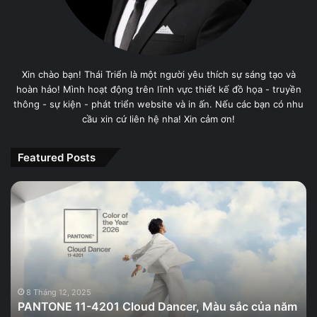
Xin chào bạn! Thái Triển là một người yêu thích sự sáng tạo và
hoàn hảo! Mình hoạt động trên lĩnh vực thiết kế đồ họa - truyền
thông - sự kiện - phát triển website và in ấn. Nếu các bạn có nhu
cầu xin cứ liên hệ nha! Xin cảm ơn!
Featured Posts
PANTONE
11-
4201
Cloud
Dancer,
Màu
sắc
của
8 Tháng 12, 2025
PANTONE 11-4201 Cloud Dancer, Màu sắc của năm
năm