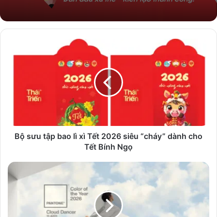
Bộ
sưu
tập
bao
lì
xì
Tết
2026
siêu
“cháy”
Bộ sưu tập bao lì xì Tết 2026 siêu “cháy” dành cho
dành
Tết Bính Ngọ
cho
Tết
PANTONE
Bính
11-
Ngọ
4201
Cloud
Dancer,
Màu