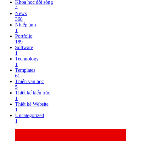
Khoa học đời sống
4
News
368
Nhiếp ảnh
1
Portfolio
189
Software
1
Technology
1
Templates
61
Thiên văn học
5
Thiết kế kiến trúc
1
Thiết kế Website
1
Uncategorized
1