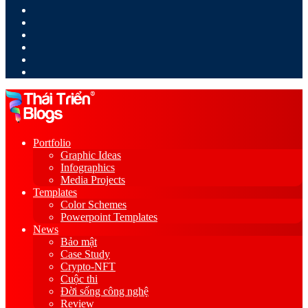
LinkedIn
YouTube
Google
Play
Sidebar
Switch
skin
Portfolio
Graphic Ideas
Infographics
Media Projects
Templates
Color Schemes
Powerpoint Templates
News
Bảo mật
Case Study
Crypto-NFT
Cuộc thi
Đời sống công nghệ
Review