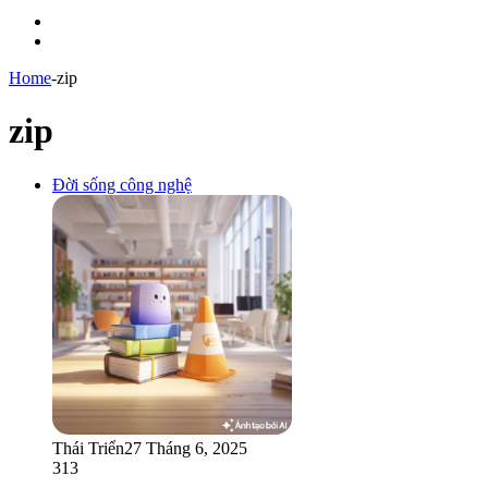
Menu
Switch
skin
Home
-
zip
zip
Đời sống công nghệ
Thái Triển
27 Tháng 6, 2025
313