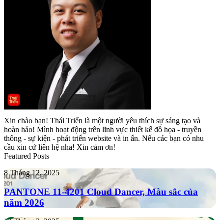
Xin chào bạn! Thái Triển là một người yêu thích sự sáng tạo và
hoàn hảo! Mình hoạt động trên lĩnh vực thiết kế đồ họa - truyền
thông - sự kiện - phát triển website và in ấn. Nếu các bạn có nhu
cầu xin cứ liên hệ nha! Xin cảm ơn!
Featured Posts
PANTONE
8 Tháng 12, 2025
11-
4201
PANTONE 11-4201 Cloud Dancer, Màu sắc của
Cloud
năm 2026
Dancer,
Màu