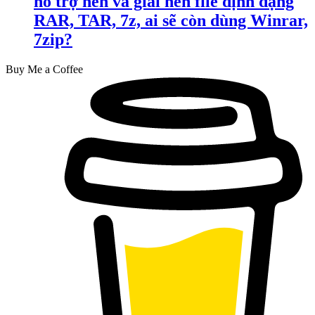
hỗ trợ nén và giải nén file định dạng
RAR, TAR, 7z, ai sẽ còn dùng Winrar,
7zip?
Buy Me a Coffee