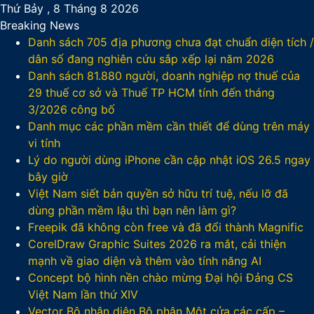
Thứ Bảy , 8 Tháng 8 2026
Breaking News
Danh sách 705 địa phương chưa đạt chuẩn diện tích /
dân số đang nghiên cứu sắp xếp lại năm 2026
Danh sách 81.880‬ người, doanh nghiệp nợ thuế của
29 thuế cơ sở và Thuế TP HCM tính đến tháng
3/2026 công bố
Danh mục các phần mềm cần thiết để dùng trên máy
vi tính
Lý do người dùng iPhone cần cập nhật iOS 26.5 ngay
bây giờ
Việt Nam siết bản quyền sở hữu trí tuệ, nếu lỡ đã
dùng phần mềm lậu thì bạn nên làm gì?
Freepik đã không còn free và đã đổi thành Magnific
CorelDraw Graphic Suites 2026 ra mắt, cải thiện
mạnh về giao diện và thêm vào tính năng AI
Concept bộ hình nền chào mừng Đại hội Đảng CS
Việt Nam lần thứ XIV
Vector Bộ nhận diện Bộ phận Một cửa các cấp –