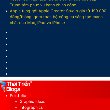
Trung tâm phục vụ hành chính công
Apple tung gói Apple Creator Studio giá từ 199.000
đồng/tháng, gom toàn bộ công cụ sáng tạo mạnh
nhất cho Mac, iPad và iPhone
Facebook
X
LinkedIn
YouTube
Google
Play
Sidebar
Switch
skin
Portfolio
Graphic Ideas
Infographics