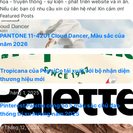
họa - truyền thông - sự kiện - phát triển website và in ấn.
Nếu các bạn có nhu cầu xin cứ liên hệ nha! Xin cảm ơn!
Featured Posts
PANTONE
8 Tháng 12, 2025
11-
PANTONE 11-4201 Cloud Dancer, Màu sắc của
4201
năm 2026
Cloud
Dancer,
Tropicana
12 Tháng 2, 2025
Màu
của
sắc
Tropicana của PepsiCo tái xuất với bộ nhận diện
PepsiCo
của
thương hiệu mới
tái
năm
xuất
2026
Pinterest
20 Tháng 1, 2025
với
Palette
bộ
Pinterest Palette công bố 5 màu sắc chủ đạo
công
nhận
thống trị xu hướng năm 2025
bố
diện
5
thương
Màu
9 Tháng 12, 2024
màu
hiệu