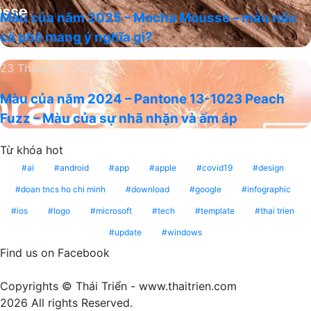
của
sắc
mới
Màu của năm 2025 – Mocha Mousse – màu nâu
năm
chủ
cà phê mang ý nghĩa gì?
2025
đạo
–
thống
Màu
23 Tháng 12, 2023
Mocha
trị
của
Mousse
xu
Màu của năm 2024 – Pantone 13-1023 Peach
năm
–
hướng
Fuzz – Màu của sự nhã nhặn và ấm áp
2024
màu
năm
–
nâu
2025
Từ khóa hot
Pantone
cà
13-
ai
android
app
apple
covid19
design
phê
1023
mang
doan tncs ho chi minh
download
google
infographic
Peach
ý
ios
logo
microsoft
tech
template
thai trien
Fuzz
nghĩa
update
windows
–
gì?
Màu
Find us on Facebook
của
sự
Copyrights © Thái Triển - www.thaitrien.com
nhã
2026 All rights Reserved.