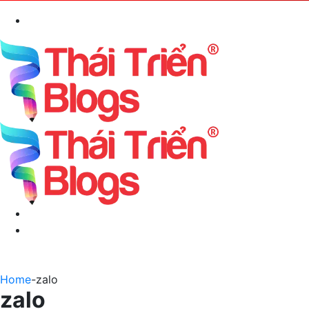
Search
for
Menu
Switch
skin
Home
-
zalo
zalo