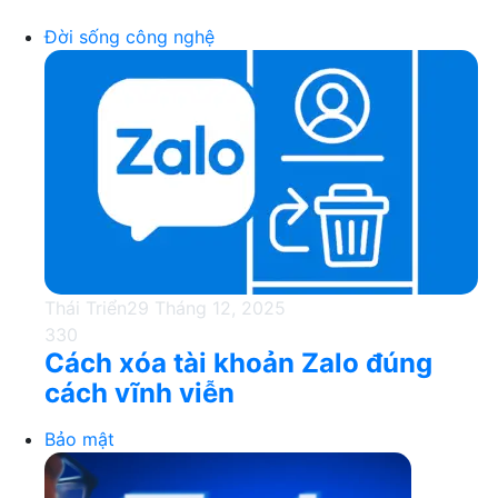
Đời sống công nghệ
Thái Triển
29 Tháng 12, 2025
330
Cách xóa tài khoản Zalo đúng
cách vĩnh viễn
Bảo mật