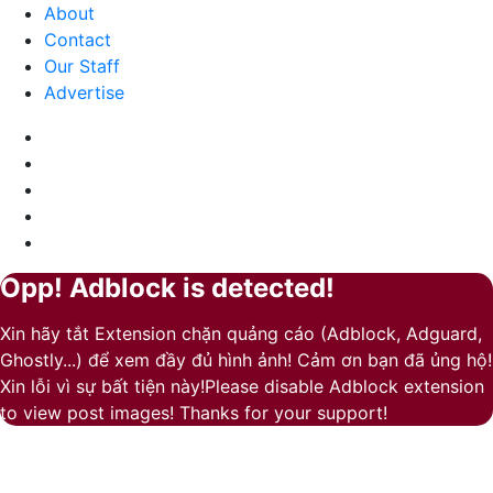
nhặn
About
và
Contact
ấm
Our Staff
áp
Advertise
Facebook
X
LinkedIn
YouTube
Google
Play
Opp! Adblock is detected!
Back
Close
to
Xin hãy tắt Extension chặn quảng cáo (Adblock, Adguard,
top
Ghostly...) để xem đầy đủ hình ảnh! Cảm ơn bạn đã ủng hộ!
button
Xin lỗi vì sự bất tiện này!Please disable Adblock extension
to view post images! Thanks for your support!