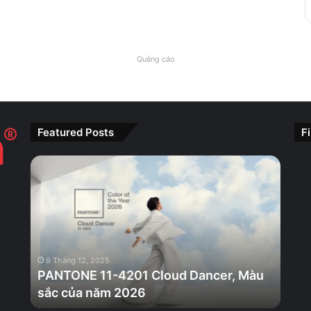
Quảng cáo
Featured Posts
F
PANTONE
11-
4201
Cloud
Dancer,
Màu
sắc
8 Tháng 12, 2025
của
PANTONE 11-4201 Cloud Dancer, Màu
năm
sắc của năm 2026
2026