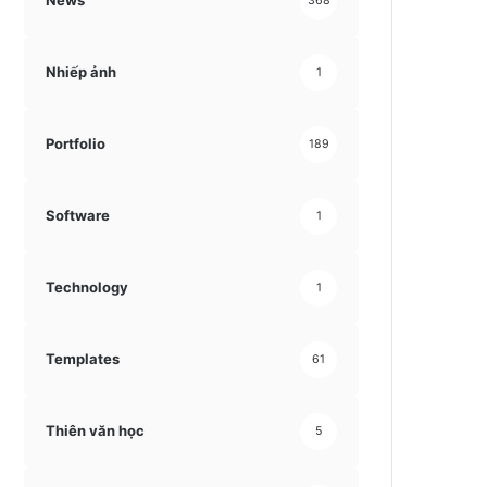
News
368
Nhiếp ảnh
1
Portfolio
189
Software
1
Technology
1
Templates
61
Thiên văn học
5