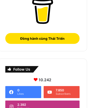
Đồng hành cùng Thái Triển
Follow Us
10.242
0
7.850
Likes
Subscribers
2.392