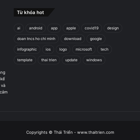
Từ khóa hot
ai
android
app
apple
covid19
design
doan tncs ho chi minh
download
google
infographic
ios
logo
microsoft
tech
template
thai trien
update
windows
áng
 kế
 và
 cảm
Copyrights © Thái Triển - www.thaitrien.com