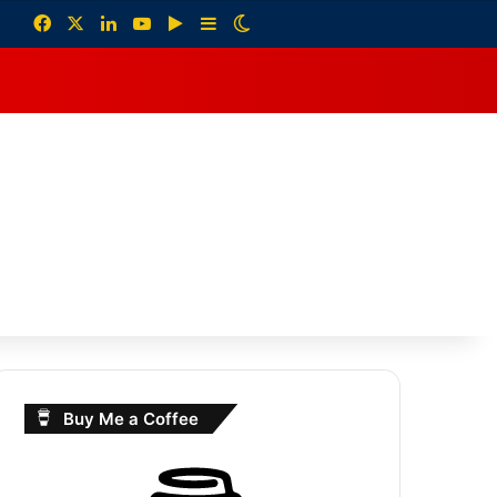
Facebook
X
LinkedIn
YouTube
Google Play
Sidebar
Switch skin
debar
Buy Me a Coffee