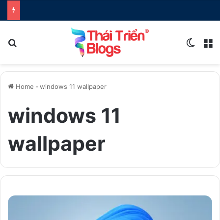
Search for
Switch
M
Home
-
windows 11 wallpaper
windows 11
wallpaper