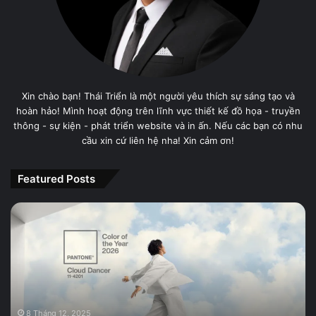
Xin chào bạn! Thái Triển là một người yêu thích sự sáng tạo và
hoàn hảo! Mình hoạt động trên lĩnh vực thiết kế đồ họa - truyền
thông - sự kiện - phát triển website và in ấn. Nếu các bạn có nhu
cầu xin cứ liên hệ nha! Xin cảm ơn!
Featured Posts
PANTONE
11-
4201
Cloud
Dancer,
Màu
sắc
của
8 Tháng 12, 2025