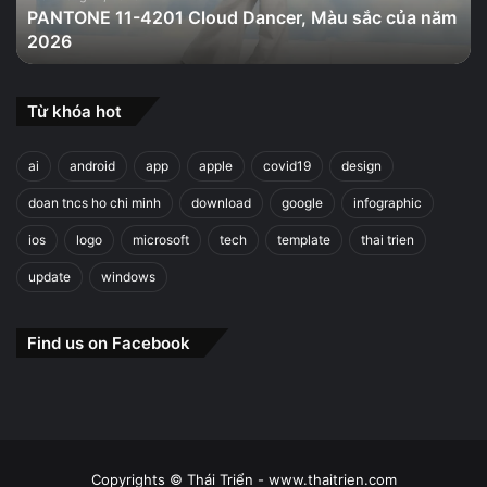
PANTONE 11-4201 Cloud Dancer, Màu sắc của năm
năm
2026
2026
Từ khóa hot
ai
android
app
apple
covid19
design
doan tncs ho chi minh
download
google
infographic
ios
logo
microsoft
tech
template
thai trien
update
windows
Find us on Facebook
Copyrights © Thái Triển - www.thaitrien.com