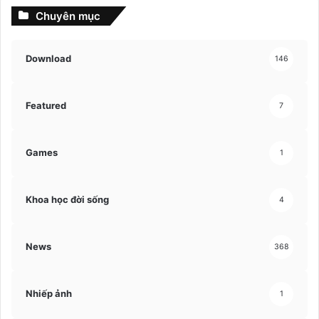
Chuyên mục
Download
146
Featured
7
Games
1
Khoa học đời sống
4
News
368
Nhiếp ảnh
1