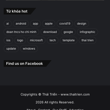
Từ khóa hot
ai
android
app
apple
covid19
design
doan tncs ho chi minh
download
google
infographic
ios
logo
microsoft
tech
template
thai trien
update
windows
Find us on Facebook
Copyrights © Thái Triển - www.thaitrien.com
2026 All rights Reserved.
About
Contact
Our Staff
Advertise