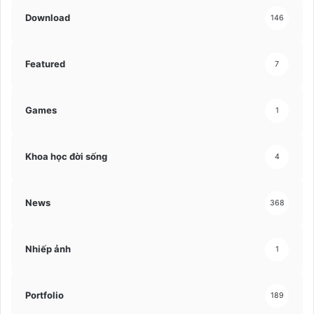
Download
146
Featured
7
Games
1
Khoa học đời sống
4
News
368
Nhiếp ảnh
1
Portfolio
189