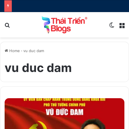
Search for
Switch
M
Home
-
vu duc dam
vu duc dam