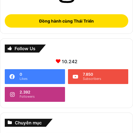
Đồng hành cùng Thái Triển
Follow Us
10.242
0
7.850
Likes
Subscribers
2.392
Followers
Chuyên mục