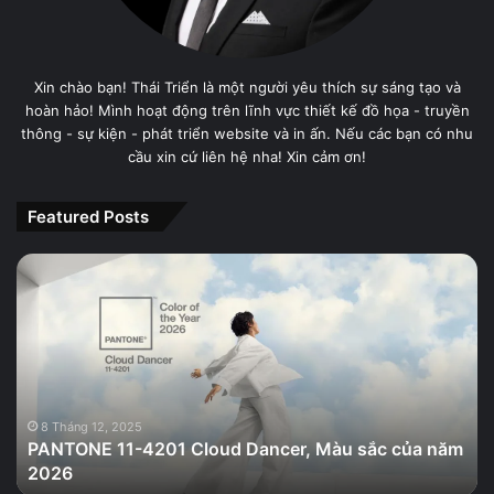
Xin chào bạn! Thái Triển là một người yêu thích sự sáng tạo và
hoàn hảo! Mình hoạt động trên lĩnh vực thiết kế đồ họa - truyền
thông - sự kiện - phát triển website và in ấn. Nếu các bạn có nhu
cầu xin cứ liên hệ nha! Xin cảm ơn!
Featured Posts
PANTONE
11-
4201
Cloud
Dancer,
Màu
sắc
của
8 Tháng 12, 2025
PANTONE 11-4201 Cloud Dancer, Màu sắc của năm
năm
2026
2026