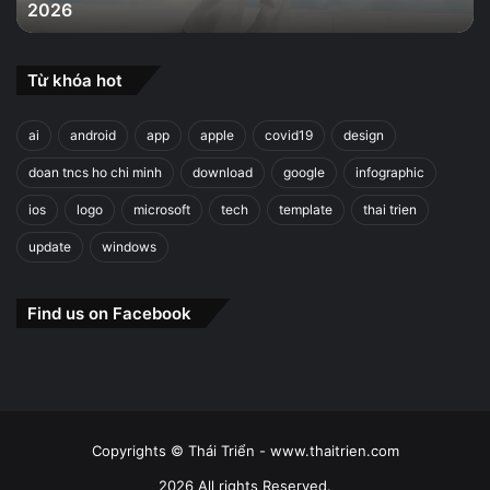
2026
2026
Từ khóa hot
ai
android
app
apple
covid19
design
doan tncs ho chi minh
download
google
infographic
ios
logo
microsoft
tech
template
thai trien
update
windows
Find us on Facebook
Copyrights © Thái Triển - www.thaitrien.com
2026 All rights Reserved.