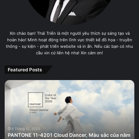
Xin chào bạn! Thái Triển là một người yêu thích sự sáng tạo và
hoàn hảo! Mình hoạt động trên lĩnh vực thiết kế đồ họa - truyền
thông - sự kiện - phát triển website và in ấn. Nếu các bạn có nhu
cầu xin cứ liên hệ nha! Xin cảm ơn!
Featured Posts
PANTONE
11-
4201
Cloud
Dancer,
Màu
sắc
của
8 Tháng 12, 2025
PANTONE 11-4201 Cloud Dancer, Màu sắc của năm
năm