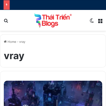
Search for
Switch
M
Home
-
vray
vray