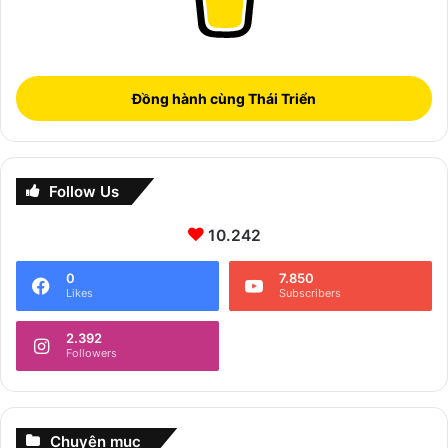
Đồng hành cùng Thái Triển
Follow Us
10.242
0
7.850
Likes
Subscribers
2.392
Followers
Chuyên mục