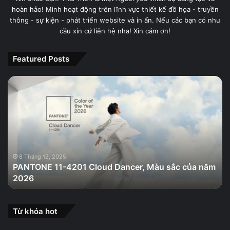
hoàn hảo! Mình hoạt động trên lĩnh vực thiết kế đồ họa - truyền
thông - sự kiện - phát triển website và in ấn. Nếu các bạn có nhu
cầu xin cứ liên hệ nha! Xin cảm ơn!
Featured Posts
PANTONE
11-
4201
Cloud
Dancer,
Màu
sắc
của
8 Tháng 12, 2025
PANTONE 11-4201 Cloud Dancer, Màu sắc của năm
năm
2026
2026
Từ khóa hot