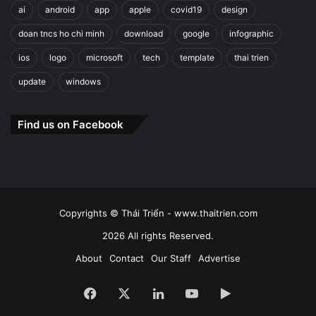
ai
android
app
apple
covid19
design
doan tncs ho chi minh
download
google
infographic
ios
logo
microsoft
tech
template
thai trien
update
windows
Find us on Facebook
Copyrights © Thái Triển - www.thaitrien.com
2026 All rights Reserved.
About
Contact
Our Staff
Advertise
Facebook
X
LinkedIn
YouTube
Google