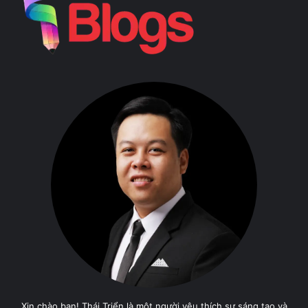
Xin chào bạn! Thái Triển là một người yêu thích sự sáng tạo và