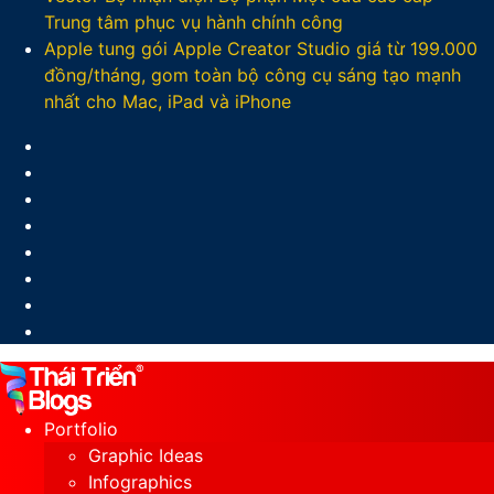
Trung tâm phục vụ hành chính công
Apple tung gói Apple Creator Studio giá từ 199.000
đồng/tháng, gom toàn bộ công cụ sáng tạo mạnh
nhất cho Mac, iPad và iPhone
Facebook
X
LinkedIn
YouTube
Google
Play
Sidebar
Switch
skin
Portfolio
Graphic Ideas
Infographics