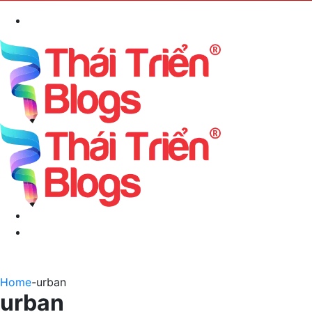
Search
for
Menu
Switch
skin
Home
-
urban
urban