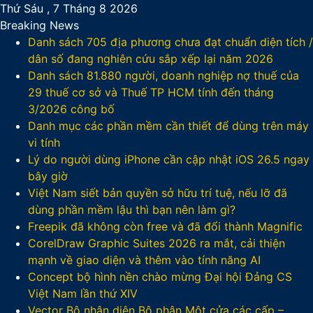
Thứ Sáu , 7 Tháng 8 2026
Breaking News
Danh sách 705 địa phương chưa đạt chuẩn diện tích /
dân số đang nghiên cứu sắp xếp lại năm 2026
Danh sách 81.880‬ người, doanh nghiệp nợ thuế của
29 thuế cơ sở và Thuế TP HCM tính đến tháng
3/2026 công bố
Danh mục các phần mềm cần thiết để dùng trên máy
vi tính
Lý do người dùng iPhone cần cập nhật iOS 26.5 ngay
bây giờ
Việt Nam siết bản quyền sở hữu trí tuệ, nếu lỡ đã
dùng phần mềm lậu thì bạn nên làm gì?
Freepik đã không còn free và đã đổi thành Magnific
CorelDraw Graphic Suites 2026 ra mắt, cải thiện
mạnh về giao diện và thêm vào tính năng AI
Concept bộ hình nền chào mừng Đại hội Đảng CS
Việt Nam lần thứ XIV
Vector Bộ nhận diện Bộ phận Một cửa các cấp –