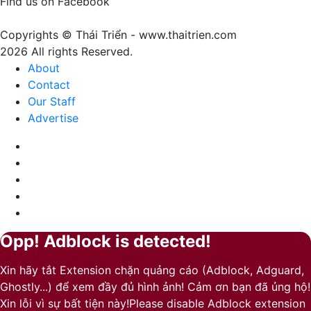
Find us on Facebook
của
sự
Copyrights © Thái Triển - www.thaitrien.com
nhã
2026 All rights Reserved.
nhặn
About
và
Contact
ấm
Our Staff
áp
Advertise
Facebook
X
LinkedIn
YouTube
Google
Play
Opp! Adblock is detected!
Back
Close
to
Xin hãy tắt Extension chặn quảng cáo (Adblock, Adguard,
top
Ghostly...) để xem đầy đủ hình ảnh! Cảm ơn bạn đã ủng hộ!
button
Xin lỗi vì sự bất tiện này!Please disable Adblock extension