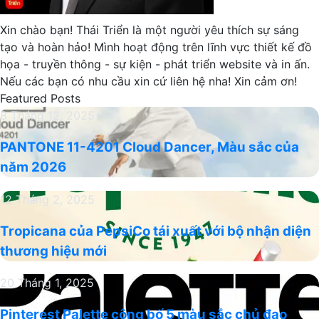
Xin chào bạn! Thái Triển là một người yêu thích sự sáng
tạo và hoàn hảo! Mình hoạt động trên lĩnh vực thiết kế đồ
họa - truyền thông - sự kiện - phát triển website và in ấn.
Nếu các bạn có nhu cầu xin cứ liên hệ nha! Xin cảm ơn!
Featured Posts
PANTONE
8 Tháng 12, 2025
11-
PANTONE 11-4201 Cloud Dancer, Màu sắc của
4201
năm 2026
Cloud
Dancer,
Tropicana
12 Tháng 2, 2025
Màu
của
sắc
Tropicana của PepsiCo tái xuất với bộ nhận diện
PepsiCo
của
thương hiệu mới
tái
năm
xuất
2026
Pinterest
20 Tháng 1, 2025
với
Palette
bộ
Pinterest Palette công bố 5 màu sắc chủ đạo
công
nhận