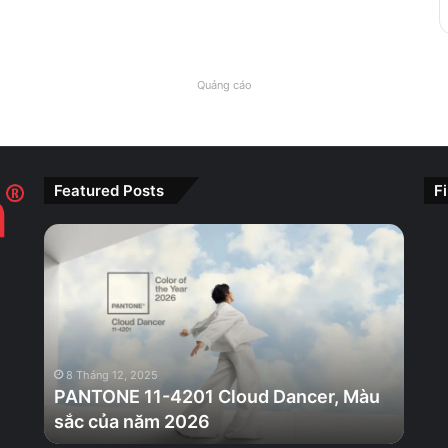
Quảng cáo
Featured Posts
F
PANTONE
11-
4201
Cloud
Dancer,
Màu
sắc
8 Tháng 12, 2025
của
PANTONE 11-4201 Cloud Dancer, Màu
năm
sắc của năm 2026
2026