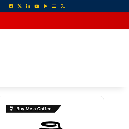
Facebook
X
LinkedIn
YouTube
Google Play
Sidebar
Switch skin
debar
Buy Me a Coffee