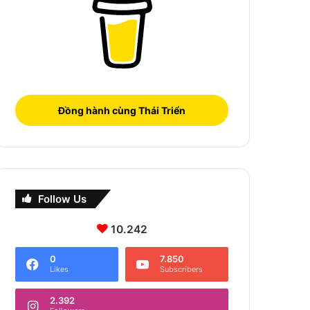
Đồng hành cùng Thái Triển
Follow Us
10.242
0
7.850
Likes
Subscribers
2.392