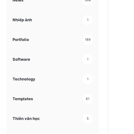
News
368
Nhiếp ảnh
1
Portfolio
189
Software
1
Technology
1
Templates
61
Thiên văn học
5