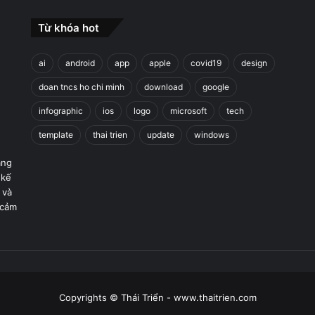
Từ khóa hot
ai
android
app
apple
covid19
design
doan tncs ho chi minh
download
google
infographic
ios
logo
microsoft
tech
template
thai trien
update
windows
áng
 kế
 và
 cảm
Copyrights © Thái Triển - www.thaitrien.com