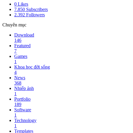
0
Likes
7.850
Subscribers
2.392
Followers
Chuyên mục
Download
146
Featured
7
Games
1
Khoa học đời sống
4
News
368
Nhiếp ảnh
1
Portfolio
189
Software
1
Technology
1
Templates