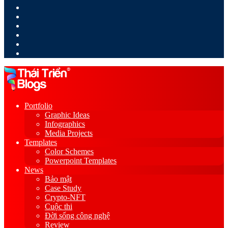
LinkedIn
YouTube
Google
Play
Sidebar
Switch
skin
Portfolio
Graphic Ideas
Infographics
Media Projects
Templates
Color Schemes
Powerpoint Templates
News
Bảo mật
Case Study
Crypto-NFT
Cuộc thi
Đời sống công nghệ
Review