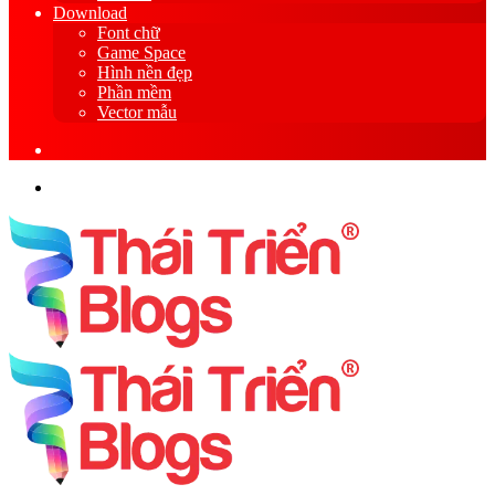
Download
Font chữ
Game Space
Hình nền đẹp
Phần mềm
Vector mẫu
Sidebar
Search
for