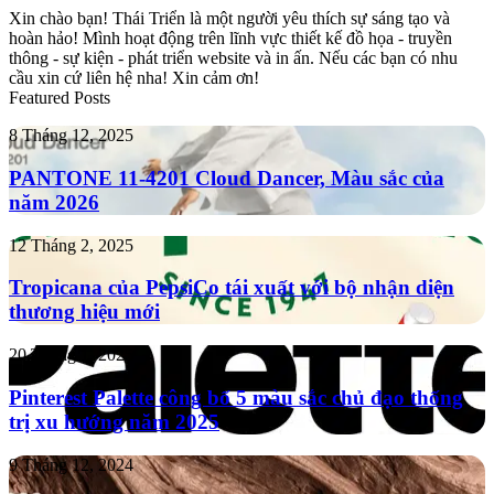
Xin chào bạn! Thái Triển là một người yêu thích sự sáng tạo và
hoàn hảo! Mình hoạt động trên lĩnh vực thiết kế đồ họa - truyền
thông - sự kiện - phát triển website và in ấn. Nếu các bạn có nhu
cầu xin cứ liên hệ nha! Xin cảm ơn!
Featured Posts
PANTONE
8 Tháng 12, 2025
11-
4201
PANTONE 11-4201 Cloud Dancer, Màu sắc của
Cloud
năm 2026
Dancer,
Màu
Tropicana
12 Tháng 2, 2025
sắc
của
của
PepsiCo
Tropicana của PepsiCo tái xuất với bộ nhận diện
năm
tái
thương hiệu mới
2026
xuất
với
Pinterest
20 Tháng 1, 2025
bộ
Palette
nhận
công
Pinterest Palette công bố 5 màu sắc chủ đạo thống
diện
bố
trị xu hướng năm 2025
thương
5
hiệu
màu
mới
Màu
9 Tháng 12, 2024
sắc
của
chủ