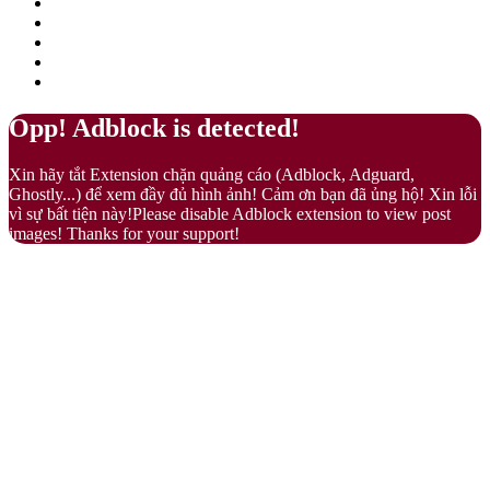
Facebook
X
LinkedIn
YouTube
Google
Play
Back
Close
Opp! Adblock is detected!
to
top
Xin hãy tắt Extension chặn quảng cáo (Adblock, Adguard,
button
Ghostly...) để xem đầy đủ hình ảnh! Cảm ơn bạn đã ủng hộ! Xin lỗi
vì sự bất tiện này!Please disable Adblock extension to view post
images! Thanks for your support!