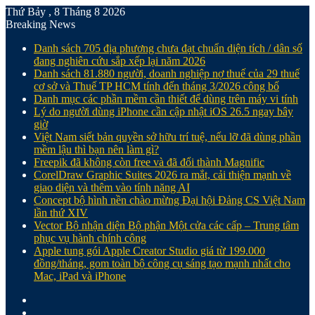
Thứ Bảy , 8 Tháng 8 2026
Breaking News
Danh sách 705 địa phương chưa đạt chuẩn diện tích / dân số
đang nghiên cứu sắp xếp lại năm 2026
Danh sách 81.880‬ người, doanh nghiệp nợ thuế của 29 thuế
cơ sở và Thuế TP HCM tính đến tháng 3/2026 công bố
Danh mục các phần mềm cần thiết để dùng trên máy vi tính
Lý do người dùng iPhone cần cập nhật iOS 26.5 ngay bây
giờ
Việt Nam siết bản quyền sở hữu trí tuệ, nếu lỡ đã dùng phần
mềm lậu thì bạn nên làm gì?
Freepik đã không còn free và đã đổi thành Magnific
CorelDraw Graphic Suites 2026 ra mắt, cải thiện mạnh về
giao diện và thêm vào tính năng AI
Concept bộ hình nền chào mừng Đại hội Đảng CS Việt Nam
lần thứ XIV
Vector Bộ nhận diện Bộ phận Một cửa các cấp – Trung tâm
phục vụ hành chính công
Apple tung gói Apple Creator Studio giá từ 199.000
đồng/tháng, gom toàn bộ công cụ sáng tạo mạnh nhất cho
Mac, iPad và iPhone
Facebook
X