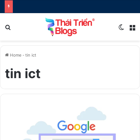
Search for
Switch
M
Home
-
tin ict
tin ict