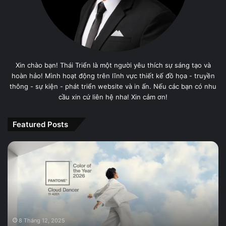
Xin chào bạn! Thái Triển là một người yêu thích sự sáng tạo và
hoàn hảo! Mình hoạt động trên lĩnh vực thiết kế đồ họa - truyền
thông - sự kiện - phát triển website và in ấn. Nếu các bạn có nhu
cầu xin cứ liên hệ nha! Xin cảm ơn!
Featured Posts
PANTONE
11-
4201
Cloud
Dancer,
Màu
sắc
của
8 Tháng 12, 2025