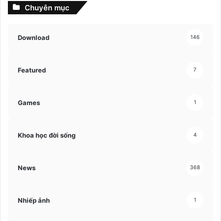
Chuyên mục
Download
146
Featured
7
Games
1
Khoa học đời sống
4
News
368
Nhiếp ảnh
1