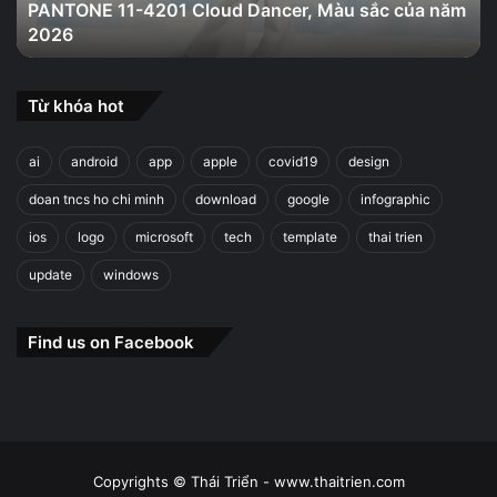
PANTONE 11-4201 Cloud Dancer, Màu sắc của năm
năm
2026
2026
Từ khóa hot
ai
android
app
apple
covid19
design
doan tncs ho chi minh
download
google
infographic
ios
logo
microsoft
tech
template
thai trien
update
windows
Find us on Facebook
Copyrights © Thái Triển - www.thaitrien.com