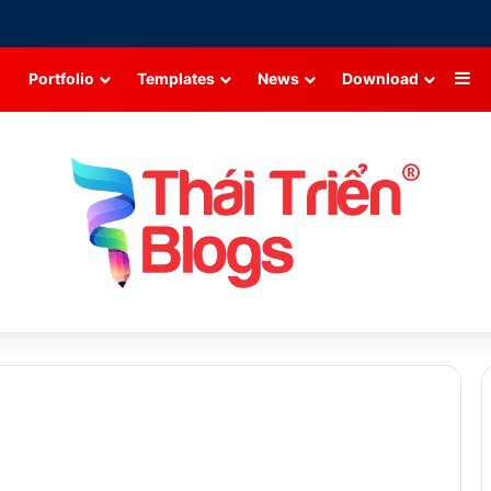
Si
Portfolio
Templates
News
Download