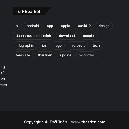
Từ khóa hot
ai
android
app
apple
covid19
design
doan tncs ho chi minh
download
google
infographic
ios
logo
microsoft
tech
template
thai trien
update
windows
áng
 kế
 và
 cảm
Copyrights © Thái Triển - www.thaitrien.com