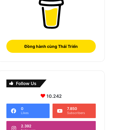
Đồng hành cùng Thái Triển
Follow Us
10.242
0
7.850
Likes
Subscribers
2.392