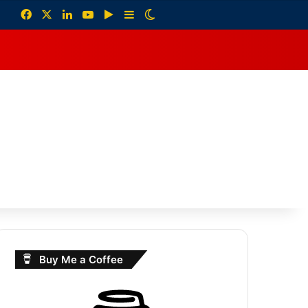
Facebook
X
LinkedIn
YouTube
Google Play
Sidebar
Switch skin
debar
Buy Me a Coffee