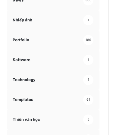
News
368
Nhiếp ảnh
1
Portfolio
189
Software
1
Technology
1
Templates
61
Thiên văn học
5