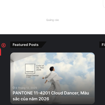
Quảng cáo
Featured Posts
F
PANTONE
11-
4201
Cloud
Dancer,
Màu
sắc
8 Tháng 12, 2025
của
PANTONE 11-4201 Cloud Dancer, Màu
năm
sắc của năm 2026
2026