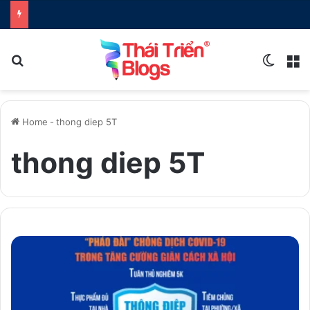
Search for
Switch
M
Home
-
thong diep 5T
thong diep 5T