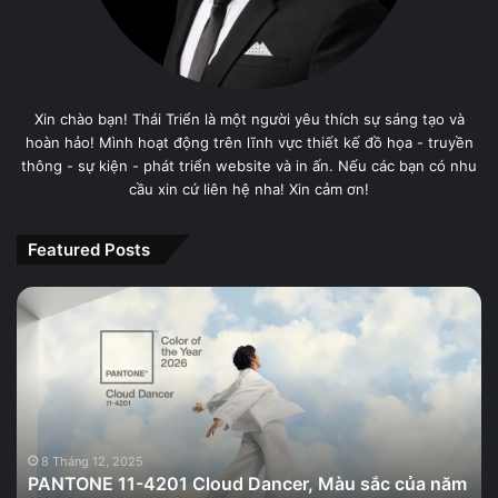
Xin chào bạn! Thái Triển là một người yêu thích sự sáng tạo và
hoàn hảo! Mình hoạt động trên lĩnh vực thiết kế đồ họa - truyền
thông - sự kiện - phát triển website và in ấn. Nếu các bạn có nhu
cầu xin cứ liên hệ nha! Xin cảm ơn!
Featured Posts
PANTONE
11-
4201
Cloud
Dancer,
Màu
sắc
của
8 Tháng 12, 2025
PANTONE 11-4201 Cloud Dancer, Màu sắc của năm
năm