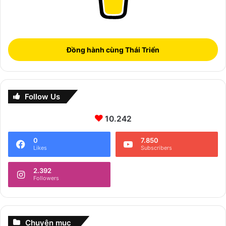
Đồng hành cùng Thái Triển
Follow Us
10.242
0
7.850
Likes
Subscribers
2.392
Followers
Chuyên mục