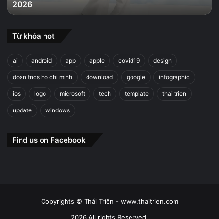
2026
2026
Từ khóa hot
ai
android
app
apple
covid19
design
doan tncs ho chi minh
download
google
infographic
ios
logo
microsoft
tech
template
thai trien
update
windows
Find us on Facebook
Copyrights © Thái Triển - www.thaitrien.com
2026 All rights Reserved.