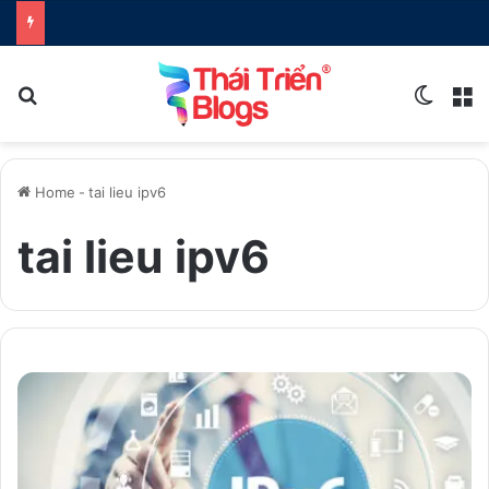
Search for
Switch
M
Home
-
tai lieu ipv6
tai lieu ipv6