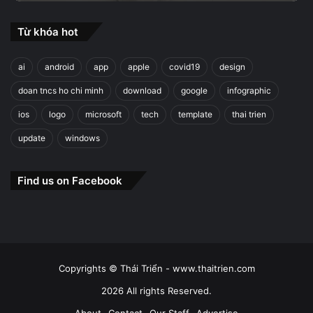
Từ khóa hot
ai
android
app
apple
covid19
design
doan tncs ho chi minh
download
google
infographic
ios
logo
microsoft
tech
template
thai trien
update
windows
Find us on Facebook
Copyrights © Thái Triển - www.thaitrien.com
2026 All rights Reserved.
About
Contact
Our Staff
Advertise