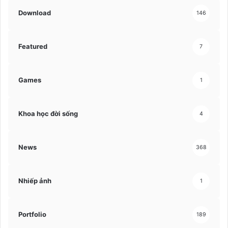
Download
146
Featured
7
Games
1
Khoa học đời sống
4
News
368
Nhiếp ảnh
1
Portfolio
189