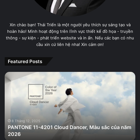
Xin chào bạn! Thái Triển là một người yêu thích sự sáng tạo và
hoàn hảo! Mình hoạt động trên lĩnh vực thiết kế đồ họa - truyền
thông - sự kiện - phát triển website và in ấn. Nếu các bạn có nhu
cầu xin cứ liên hệ nha! Xin cảm ơn!
Featured Posts
PANTONE
11-
4201
Cloud
Dancer,
Màu
sắc
của
8 Tháng 12, 2025
PANTONE 11-4201 Cloud Dancer, Màu sắc của năm
năm
2026
2026