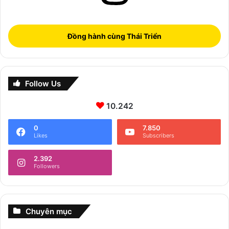
Đồng hành cùng Thái Triển
Follow Us
10.242
0
7.850
Likes
Subscribers
2.392
Followers
Chuyên mục