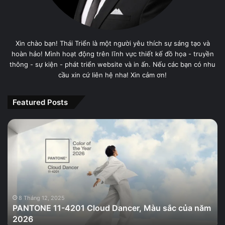
Xin chào bạn! Thái Triển là một người yêu thích sự sáng tạo và
hoàn hảo! Mình hoạt động trên lĩnh vực thiết kế đồ họa - truyền
thông - sự kiện - phát triển website và in ấn. Nếu các bạn có nhu
cầu xin cứ liên hệ nha! Xin cảm ơn!
Featured Posts
PANTONE
11-
4201
Cloud
Dancer,
Màu
sắc
của
8 Tháng 12, 2025
PANTONE 11-4201 Cloud Dancer, Màu sắc của năm
năm
2026
2026