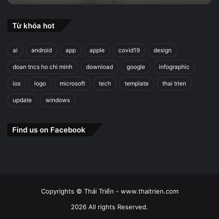
Từ khóa hot
ai
android
app
apple
covid19
design
doan tncs ho chi minh
download
google
infographic
ios
logo
microsoft
tech
template
thai trien
update
windows
Find us on Facebook
Copyrights © Thái Triển - www.thaitrien.com
2026 All rights Reserved.