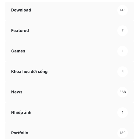
Download
146
Featured
7
Games
1
Khoa học đời sống
4
News
368
Nhiếp ảnh
1
Portfolio
189