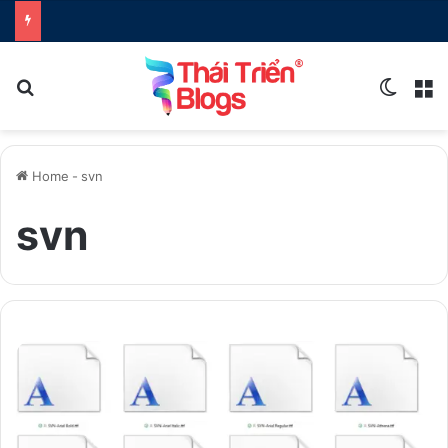
Search for
Switch
M
Home
-
svn
svn