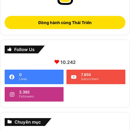
Đồng hành cùng Thái Triển
Follow Us
10.242
0
7.850
Likes
Subscribers
2.392
Followers
Chuyên mục