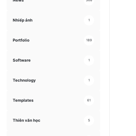
News
368
Nhiếp ảnh
1
Portfolio
189
Software
1
Technology
1
Templates
61
Thiên văn học
5