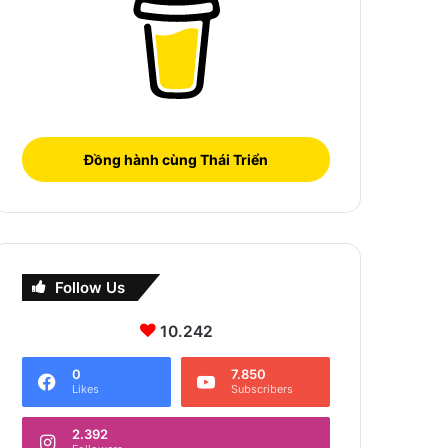
Đồng hành cùng Thái Triển
Follow Us
10.242
0
7.850
Likes
Subscribers
2.392