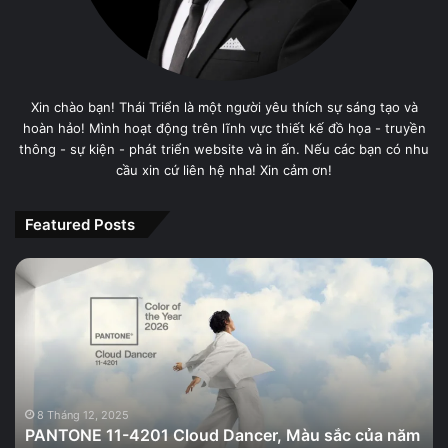
Xin chào bạn! Thái Triển là một người yêu thích sự sáng tạo và
hoàn hảo! Mình hoạt động trên lĩnh vực thiết kế đồ họa - truyền
thông - sự kiện - phát triển website và in ấn. Nếu các bạn có nhu
cầu xin cứ liên hệ nha! Xin cảm ơn!
Featured Posts
PANTONE
11-
4201
Cloud
Dancer,
Màu
sắc
của
8 Tháng 12, 2025
PANTONE 11-4201 Cloud Dancer, Màu sắc của năm
năm