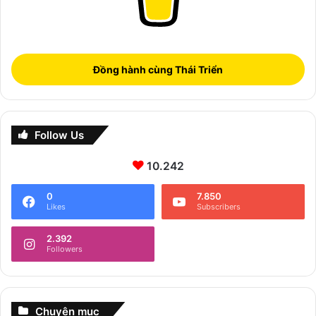
Đồng hành cùng Thái Triển
Follow Us
10.242
0
7.850
Likes
Subscribers
2.392
Followers
Chuyên mục