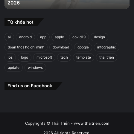
2026
2026
Từ khóa hot
ai
android
app
apple
covid19
design
doan tncs ho chi minh
download
google
infographic
ios
logo
microsoft
tech
template
thai trien
update
windows
Find us on Facebook
Copyrights © Thái Triển - www.thaitrien.com
2026 All rights Reserved.