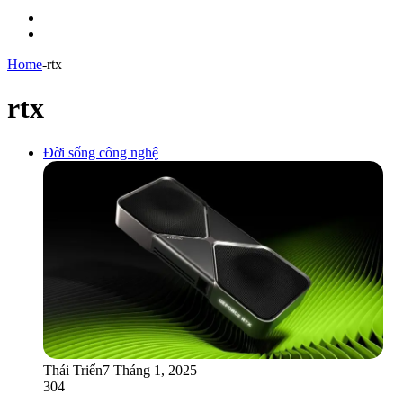
Menu
Switch
skin
Home
-
rtx
rtx
Đời sống công nghệ
Thái Triển
7 Tháng 1, 2025
304