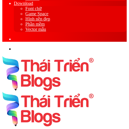
Download
Font chữ
Game Space
Hình nền đẹp
Phần mềm
Vector mẫu
Sidebar
Search
for