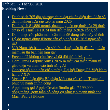
Thứ Sáu , 7 Tháng 8 2026
Breaking News
Danh sách 705 địa phương chưa đạt chuẩn diện tích / dân số
đang nghiên cứu sắp xếp lại năm 2026
Danh sách 81.880‬ người, doanh nghiệp nợ thuế của 29 thuế
cơ sở và Thuế TP HCM tính đến tháng 3/2026 công bố
Danh mục các phần mềm cần thiết để dùng trên máy vi tính
Lý do người dùng iPhone cần cập nhật iOS 26.5 ngay bây
giờ
Việt Nam siết bản quyền sở hữu trí tuệ, nếu lỡ đã dùng phần
mềm lậu thì bạn nên làm gì?
Freepik đã không còn free và đã đổi thành Magnific
CorelDraw Graphic Suites 2026 ra mắt, cải thiện mạnh về
giao diện và thêm vào tính năng AI
Concept bộ hình nền chào mừng Đại hội Đảng CS Việt Nam
lần thứ XIV
Vector Bộ nhận diện Bộ phận Một cửa các cấp – Trung tâm
phục vụ hành chính công
Apple tung gói Apple Creator Studio giá từ 199.000
đồng/tháng, gom toàn bộ công cụ sáng tạo mạnh nhất cho
Mac, iPad và iPhone
Facebook
X