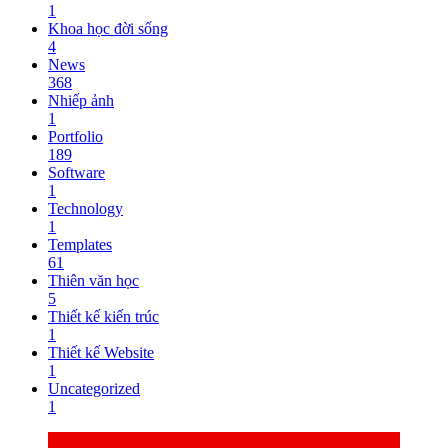
1
Khoa học đời sống
4
News
368
Nhiếp ảnh
1
Portfolio
189
Software
1
Technology
1
Templates
61
Thiên văn học
5
Thiết kế kiến trúc
1
Thiết kế Website
1
Uncategorized
1