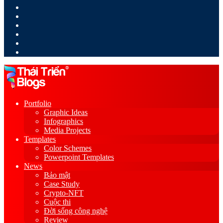
LinkedIn
YouTube
Google
Play
Sidebar
Switch
skin
Portfolio
Graphic Ideas
Infographics
Media Projects
Templates
Color Schemes
Powerpoint Templates
News
Bảo mật
Case Study
Crypto-NFT
Cuộc thi
Đời sống công nghệ
Review