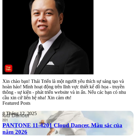
Xin chào bạn! Thái Triển là một người yêu thích sự sáng tạo và
hoàn hảo! Mình hoạt động trên lĩnh vực thiết kế đồ họa - truyền
thông - sự kiện - phát triển website và in ấn. Nếu các bạn có nhu
cầu xin cứ liên hệ nha! Xin cảm ơn!
Featured Posts
PANTONE
8 Tháng 12, 2025
11-
4201
PANTONE 11-4201 Cloud Dancer, Màu sắc của
Cloud
năm 2026
Dancer,