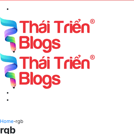
Search
for
Menu
Switch
skin
Home
-
rgb
rgb