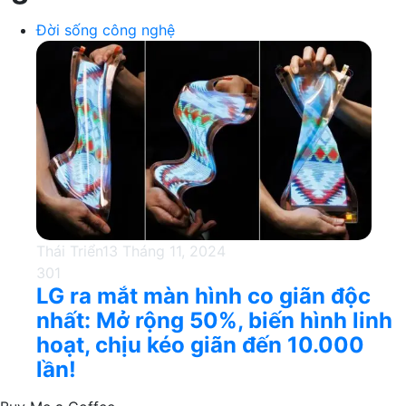
Đời sống công nghệ
Thái Triển
13 Tháng 11, 2024
301
LG ra mắt màn hình co giãn độc
nhất: Mở rộng 50%, biến hình linh
hoạt, chịu kéo giãn đến 10.000
lần!