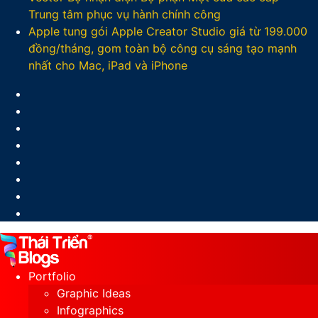
Trung tâm phục vụ hành chính công
Apple tung gói Apple Creator Studio giá từ 199.000
đồng/tháng, gom toàn bộ công cụ sáng tạo mạnh
nhất cho Mac, iPad và iPhone
Facebook
X
LinkedIn
YouTube
Google
Play
Sidebar
Switch
skin
Portfolio
Graphic Ideas
Infographics