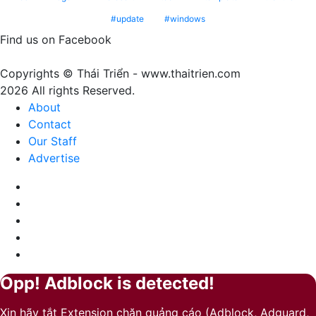
Fuzz
nghĩa
update
windows
–
gì?
Màu
Find us on Facebook
của
sự
Copyrights © Thái Triển - www.thaitrien.com
nhã
2026 All rights Reserved.
nhặn
About
và
Contact
ấm
Our Staff
áp
Advertise
Facebook
X
LinkedIn
YouTube
Google
Play
Opp! Adblock is detected!
Back
Close
to
Xin hãy tắt Extension chặn quảng cáo (Adblock, Adguard,
top