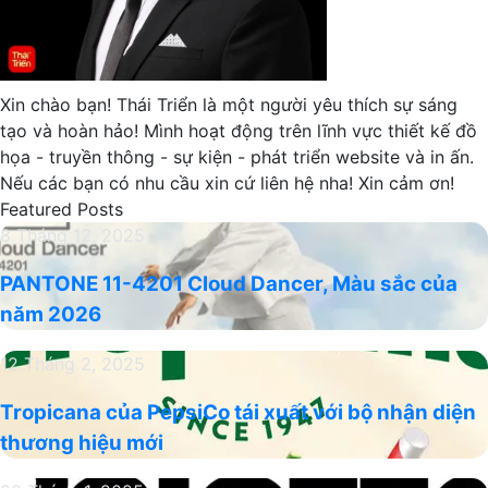
Xin chào bạn! Thái Triển là một người yêu thích sự sáng
tạo và hoàn hảo! Mình hoạt động trên lĩnh vực thiết kế đồ
họa - truyền thông - sự kiện - phát triển website và in ấn.
Nếu các bạn có nhu cầu xin cứ liên hệ nha! Xin cảm ơn!
Featured Posts
PANTONE
8 Tháng 12, 2025
11-
PANTONE 11-4201 Cloud Dancer, Màu sắc của
4201
năm 2026
Cloud
Dancer,
Tropicana
12 Tháng 2, 2025
Màu
của
sắc
Tropicana của PepsiCo tái xuất với bộ nhận diện
PepsiCo
của
thương hiệu mới
tái
năm
xuất
2026