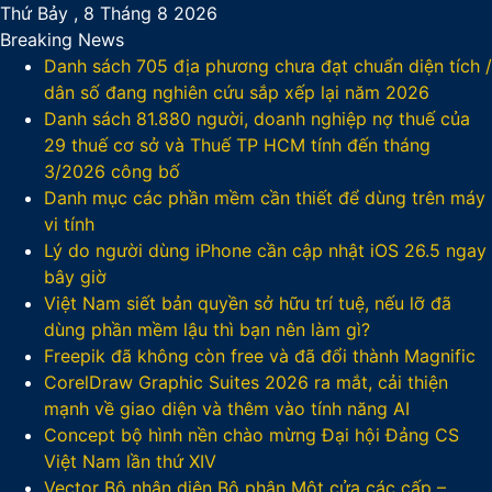
Thứ Bảy , 8 Tháng 8 2026
Breaking News
Danh sách 705 địa phương chưa đạt chuẩn diện tích /
dân số đang nghiên cứu sắp xếp lại năm 2026
Danh sách 81.880‬ người, doanh nghiệp nợ thuế của
29 thuế cơ sở và Thuế TP HCM tính đến tháng
3/2026 công bố
Danh mục các phần mềm cần thiết để dùng trên máy
vi tính
Lý do người dùng iPhone cần cập nhật iOS 26.5 ngay
bây giờ
Việt Nam siết bản quyền sở hữu trí tuệ, nếu lỡ đã
dùng phần mềm lậu thì bạn nên làm gì?
Freepik đã không còn free và đã đổi thành Magnific
CorelDraw Graphic Suites 2026 ra mắt, cải thiện
mạnh về giao diện và thêm vào tính năng AI
Concept bộ hình nền chào mừng Đại hội Đảng CS
Việt Nam lần thứ XIV
Vector Bộ nhận diện Bộ phận Một cửa các cấp –