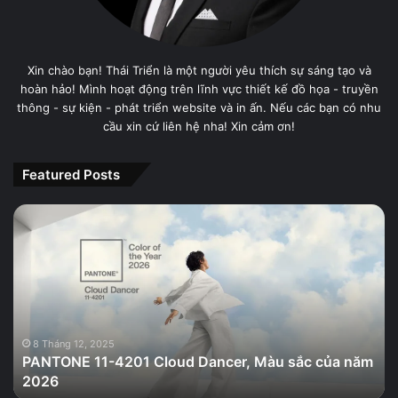
Xin chào bạn! Thái Triển là một người yêu thích sự sáng tạo và
hoàn hảo! Mình hoạt động trên lĩnh vực thiết kế đồ họa - truyền
thông - sự kiện - phát triển website và in ấn. Nếu các bạn có nhu
cầu xin cứ liên hệ nha! Xin cảm ơn!
Featured Posts
PANTONE
11-
4201
Cloud
Dancer,
Màu
sắc
của
8 Tháng 12, 2025
PANTONE 11-4201 Cloud Dancer, Màu sắc của năm
năm
2026
2026