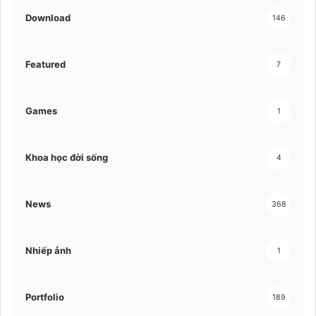
Download
146
Featured
7
Games
1
Khoa học đời sống
4
News
368
Nhiếp ảnh
1
Portfolio
189