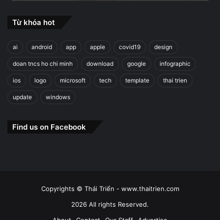
Từ khóa hot
ai
android
app
apple
covid19
design
doan tncs ho chi minh
download
google
infographic
ios
logo
microsoft
tech
template
thai trien
update
windows
Find us on Facebook
Copyrights © Thái Triển - www.thaitrien.com
2026 All rights Reserved.
About
Contact
Our Staff
Advertise