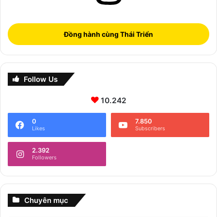
Đồng hành cùng Thái Triển
Follow Us
10.242
0
7.850
Likes
Subscribers
2.392
Followers
Chuyên mục