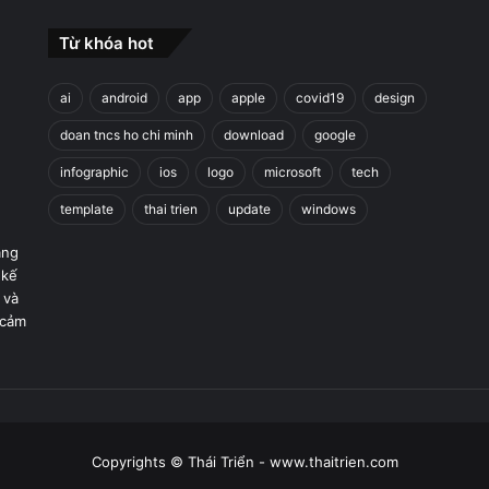
Từ khóa hot
ai
android
app
apple
covid19
design
doan tncs ho chi minh
download
google
infographic
ios
logo
microsoft
tech
template
thai trien
update
windows
áng
 kế
 và
 cảm
Copyrights © Thái Triển - www.thaitrien.com