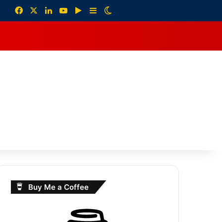
Facebook
X
LinkedIn
YouTube
Google Play
Sidebar
Switch skin
debar
Buy Me a Coffee