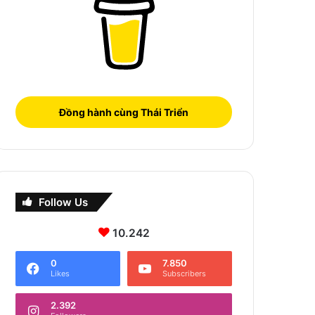
Đồng hành cùng Thái Triển
Follow Us
10.242
0
7.850
Likes
Subscribers
2.392