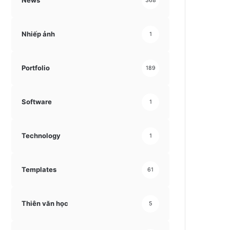
News
368
Nhiếp ảnh
1
Portfolio
189
Software
1
Technology
1
Templates
61
Thiên văn học
5