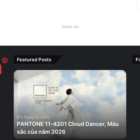
Quảng cáo
Featured Posts
F
PANTONE
11-
4201
Cloud
Dancer,
Màu
sắc
8 Tháng 12, 2025
của
PANTONE 11-4201 Cloud Dancer, Màu
năm
sắc của năm 2026
2026