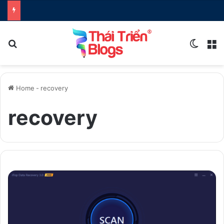
Search for
Switch
M
Home
-
recovery
recovery