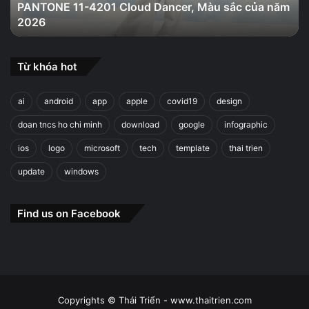
PANTONE 11-4201 Cloud Dancer, Màu sắc của năm
năm
2026
2026
Từ khóa hot
ai
android
app
apple
covid19
design
doan tncs ho chi minh
download
google
infographic
ios
logo
microsoft
tech
template
thai trien
update
windows
Find us on Facebook
Copyrights © Thái Triển - www.thaitrien.com