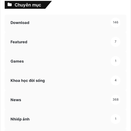
Chuyên mục
Download
146
Featured
7
Games
1
Khoa học đời sống
4
News
368
Nhiếp ảnh
1