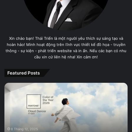
Xin chào bạn! Thái Triển là một người yêu thích sự sáng tạo và
hoàn hảo! Mình hoạt động trên lĩnh vực thiết kế đồ họa - truyền
thông - sự kiện - phát triển website và in ấn. Nếu các bạn có nhu
cầu xin cứ liên hệ nha! Xin cảm ơn!
Featured Posts
PANTONE
11-
4201
Cloud
Dancer,
Màu
sắc
của
8 Tháng 12, 2025