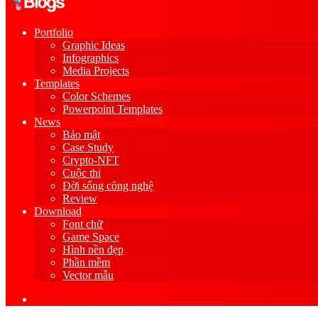
Portfolio
Graphic Ideas
Infographics
Media Projects
Templates
Color Schemes
Powerpoint Templates
News
Bảo mật
Case Study
Crypto-NFT
Cuộc thi
Đời sống công nghệ
Review
Download
Font chữ
Game Space
Hình nền đẹp
Phần mềm
Vector mẫu
Sidebar