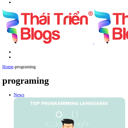
Search
for
Menu
Switch
skin
Home
-
programing
programing
News