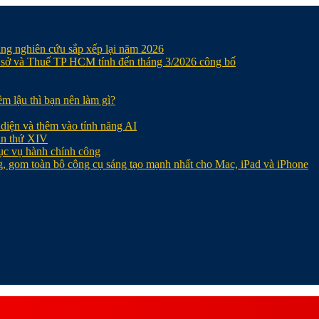
ang nghiên cứu sắp xếp lại năm 2026
ơ sở và Thuế TP HCM tính đến tháng 3/2026 công bố
ềm lậu thì bạn nên làm gì?
 diện và thêm vào tính năng AI
ần thứ XIV
ục vụ hành chính công
g, gom toàn bộ công cụ sáng tạo mạnh nhất cho Mac, iPad và iPhone