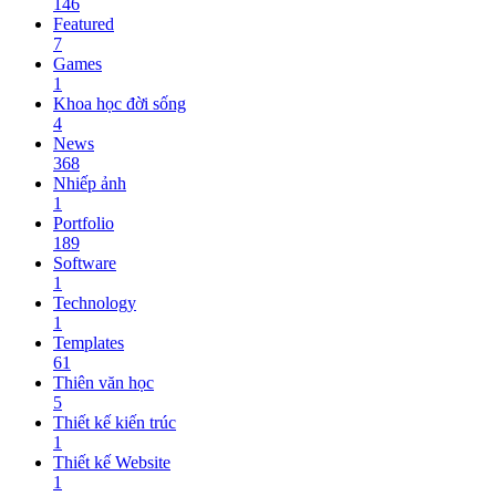
146
Featured
7
Games
1
Khoa học đời sống
4
News
368
Nhiếp ảnh
1
Portfolio
189
Software
1
Technology
1
Templates
61
Thiên văn học
5
Thiết kế kiến trúc
1
Thiết kế Website
1