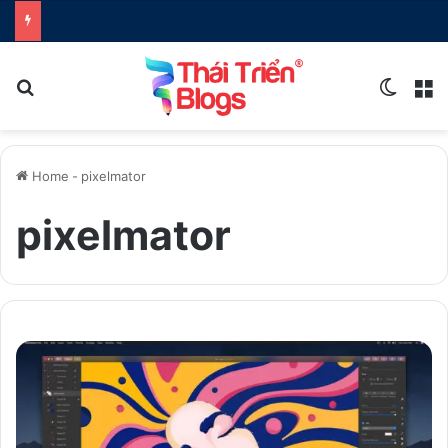
Search for
Switch
M
Home
-
pixelmator
pixelmator