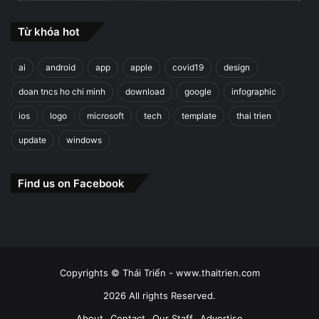
Từ khóa hot
ai
android
app
apple
covid19
design
doan tncs ho chi minh
download
google
infographic
ios
logo
microsoft
tech
template
thai trien
update
windows
Find us on Facebook
Copyrights © Thái Triển - www.thaitrien.com
2026 All rights Reserved.
About
Contact
Our Staff
Advertise