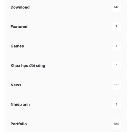
Download
146
Featured
7
Games
1
Khoa học đời sống
4
News
368
Nhiếp ảnh
1
Portfolio
189