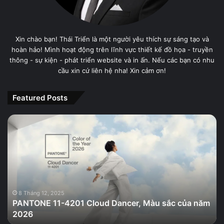
Xin chào bạn! Thái Triển là một người yêu thích sự sáng tạo và
hoàn hảo! Mình hoạt động trên lĩnh vực thiết kế đồ họa - truyền
thông - sự kiện - phát triển website và in ấn. Nếu các bạn có nhu
cầu xin cứ liên hệ nha! Xin cảm ơn!
Featured Posts
PANTONE
11-
4201
Cloud
Dancer,
Màu
sắc
của
8 Tháng 12, 2025
PANTONE 11-4201 Cloud Dancer, Màu sắc của năm
năm
2026
2026