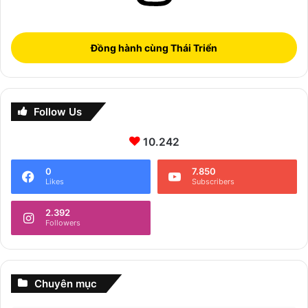
Đồng hành cùng Thái Triển
Follow Us
10.242
0
7.850
Likes
Subscribers
2.392
Followers
Chuyên mục