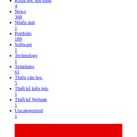
Khoa học đời sống
4
News
368
Nhiếp ảnh
1
Portfolio
189
Software
1
Technology
1
Templates
61
Thiên văn học
5
Thiết kế kiến trúc
1
Thiết kế Website
1
Uncategorized
1