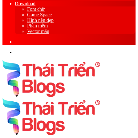
Download
Font chữ
Game Space
Hình nền đẹp
Phần mềm
Vector mẫu
Sidebar
Search
for