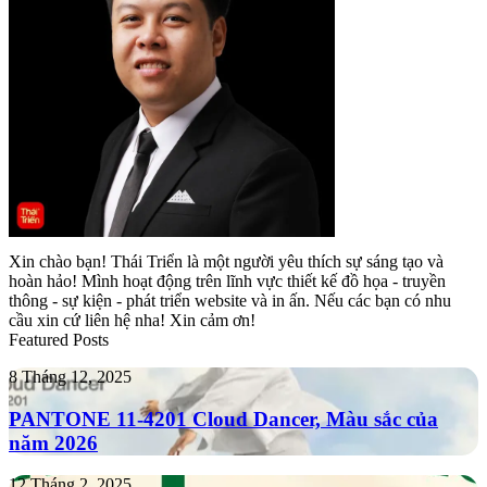
Xin chào bạn! Thái Triển là một người yêu thích sự sáng tạo và
hoàn hảo! Mình hoạt động trên lĩnh vực thiết kế đồ họa - truyền
thông - sự kiện - phát triển website và in ấn. Nếu các bạn có nhu
cầu xin cứ liên hệ nha! Xin cảm ơn!
Featured Posts
PANTONE
8 Tháng 12, 2025
11-
4201
PANTONE 11-4201 Cloud Dancer, Màu sắc của
Cloud
năm 2026
Dancer,
Màu
Tropicana
12 Tháng 2, 2025