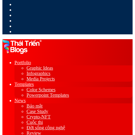
LinkedIn
YouTube
Google
Play
Sidebar
Switch
skin
Portfolio
Graphic Ideas
Infographics
Media Projects
Templates
Color Schemes
Powerpoint Templates
News
Bảo mật
Case Study
Crypto-NFT
Cuộc thi
Đời sống công nghệ
Review