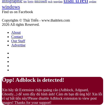
thai trien
infographic
microsoft
logo
ios
template
Fuzz
tech
update
gì?
windows
–
Màu
Find us on Facebook
của
sự
Copyrights © Thái Triển - www.thaitrien.com
nhã
2026 All rights Reserved.
nhặn
và
About
ấm
Contact
áp
Our Staff
Advertise
Facebook
X
LinkedIn
YouTube
Google
Play
Back
Close
Opp! Adblock is detected!
to
top
Xin hãy tắt Extension chặn quảng cáo (Adblock, Adguard,
button
Ghostly...) để xem đầy đủ hình ảnh! Cảm ơn bạn đã ủng hộ! Xin lỗi
vì sự bất tiện này!Please disable Adblock extension to view post
images! Thanks for your support!