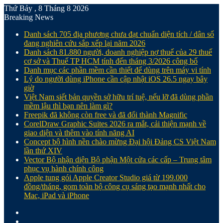
Thứ Bảy , 8 Tháng 8 2026
Breaking News
Danh sách 705 địa phương chưa đạt chuẩn diện tích / dân số
đang nghiên cứu sắp xếp lại năm 2026
Danh sách 81.880‬ người, doanh nghiệp nợ thuế của 29 thuế
cơ sở và Thuế TP HCM tính đến tháng 3/2026 công bố
Danh mục các phần mềm cần thiết để dùng trên máy vi tính
Lý do người dùng iPhone cần cập nhật iOS 26.5 ngay bây
giờ
Việt Nam siết bản quyền sở hữu trí tuệ, nếu lỡ đã dùng phần
mềm lậu thì bạn nên làm gì?
Freepik đã không còn free và đã đổi thành Magnific
CorelDraw Graphic Suites 2026 ra mắt, cải thiện mạnh về
giao diện và thêm vào tính năng AI
Concept bộ hình nền chào mừng Đại hội Đảng CS Việt Nam
lần thứ XIV
Vector Bộ nhận diện Bộ phận Một cửa các cấp – Trung tâm
phục vụ hành chính công
Apple tung gói Apple Creator Studio giá từ 199.000
đồng/tháng, gom toàn bộ công cụ sáng tạo mạnh nhất cho
Mac, iPad và iPhone
Facebook
X