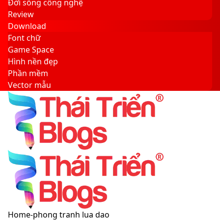
Đời sống công nghệ
Review
Download
Font chữ
Game Space
Hình nền đẹp
Phần mềm
Vector mẫu
Sidebar
Search
for
Menu
Switch
Home
-
phong tranh lua dao