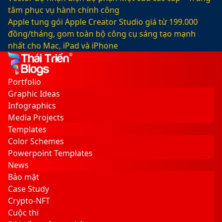
tâm phục vụ hành chính công
Apple tung gói Apple Creator Studio giá từ 199.000
đồng/tháng, gom toàn bộ công cụ sáng tạo mạnh
nhất cho Mac, iPad và iPhone
Facebook
X
LinkedIn
YouTube
Google
Sidebar
Switch
Play
skin
Portfolio
Graphic Ideas
Infographics
Media Projects
Templates
Color Schemes
Powerpoint Templates
News
Bảo mật
Case Study
Crypto-NFT
Cuộc thi