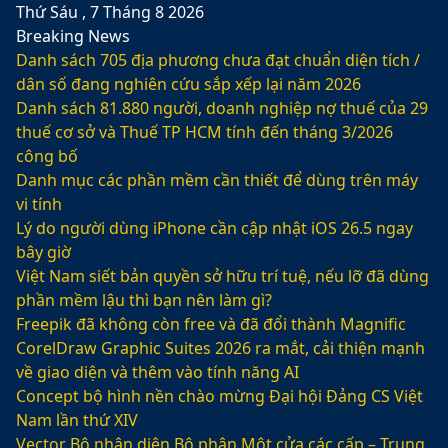
Thứ Sáu , 7 Tháng 8 2026
Breaking News
Danh sách 705 địa phương chưa đạt chuẩn diện tích /
dân số đang nghiên cứu sắp xếp lại năm 2026
Danh sách 81.880‬ người, doanh nghiệp nợ thuế của 29
thuế cơ sở và Thuế TP HCM tính đến tháng 3/2026
công bố
Danh mục các phần mềm cần thiết để dùng trên máy
vi tính
Lý do người dùng iPhone cần cập nhật iOS 26.5 ngay
bây giờ
Việt Nam siết bản quyền sở hữu trí tuệ, nếu lỡ đã dùng
phần mềm lậu thì bạn nên làm gì?
Freepik đã không còn free và đã đổi thành Magnific
CorelDraw Graphic Suites 2026 ra mắt, cải thiện mạnh
về giao diện và thêm vào tính năng AI
Concept bộ hình nền chào mừng Đại hội Đảng CS Việt
Nam lần thứ XIV
Vector Bộ nhận diện Bộ phận Một cửa các cấp – Trung