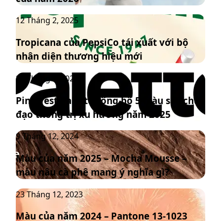
Dancer,
Tropicana
12 Tháng 2, 2025
Màu
của
sắc
Tropicana của PepsiCo tái xuất với bộ
PepsiCo
của
nhận diện thương hiệu mới
tái
năm
xuất
2026
Pinterest
20 Tháng 1, 2025
với
Palette
bộ
Pinterest Palette công bố 5 màu sắc chủ
công
nhận
đạo thống trị xu hướng năm 2025
bố
diện
5
thương
Màu
9 Tháng 12, 2024
màu
hiệu
của
sắc
mới
Màu của năm 2025 – Mocha Mousse –
năm
chủ
màu nâu cà phê mang ý nghĩa gì?
2025
đạo
–
thống
Màu
23 Tháng 12, 2023
Mocha
trị
của
Mousse
xu
Màu của năm 2024 – Pantone 13-1023
năm
–
hướng