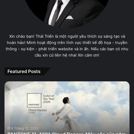
Xin chào bạn! Thái Triển là một người yêu thích sự sáng tạo và
hoàn hảo! Mình hoạt động trên lĩnh vực thiết kế đồ họa - truyền
thông - sự kiện - phát triển website và in ấn. Nếu các bạn có nhu
cầu xin cứ liên hệ nha! Xin cảm ơn!
Featured Posts
PANTONE
11-
4201
Cloud
Dancer,
Màu
sắc
của
8 Tháng 12, 2025