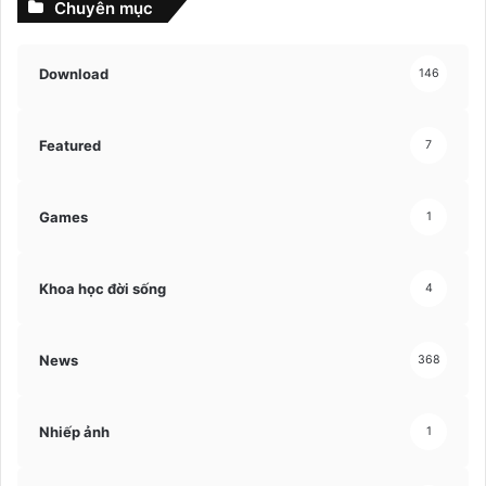
Chuyên mục
Download
146
Featured
7
Games
1
Khoa học đời sống
4
News
368
Nhiếp ảnh
1