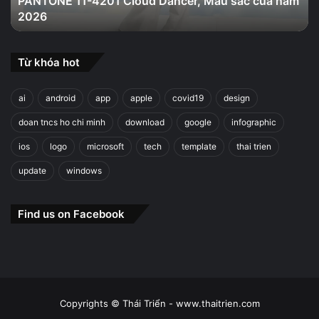
PANTONE 11-4201 Cloud Dancer, Màu sắc của năm
năm
2026
2026
Từ khóa hot
ai
android
app
apple
covid19
design
doan tncs ho chi minh
download
google
infographic
ios
logo
microsoft
tech
template
thai trien
update
windows
Find us on Facebook
Copyrights © Thái Triển - www.thaitrien.com