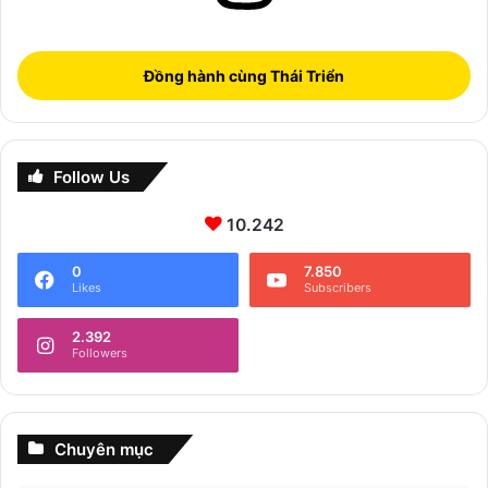
Đồng hành cùng Thái Triển
Follow Us
10.242
0
7.850
Likes
Subscribers
2.392
Followers
Chuyên mục