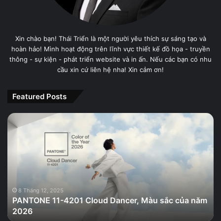
Xin chào bạn! Thái Triển là một người yêu thích sự sáng tạo và
hoàn hảo! Mình hoạt động trên lĩnh vực thiết kế đồ họa - truyền
thông - sự kiện - phát triển website và in ấn. Nếu các bạn có nhu
cầu xin cứ liên hệ nha! Xin cảm ơn!
Featured Posts
PANTONE
11-
4201
Cloud
Dancer,
Màu
sắc
của
8 Tháng 12, 2025
PANTONE 11-4201 Cloud Dancer, Màu sắc của năm
năm
2026
2026