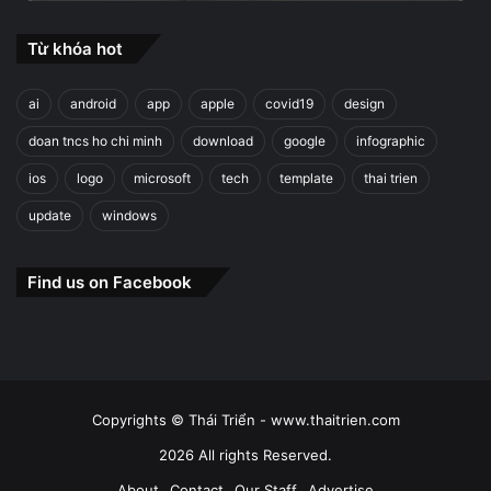
Từ khóa hot
ai
android
app
apple
covid19
design
doan tncs ho chi minh
download
google
infographic
ios
logo
microsoft
tech
template
thai trien
update
windows
Find us on Facebook
Copyrights © Thái Triển - www.thaitrien.com
2026 All rights Reserved.
About
Contact
Our Staff
Advertise