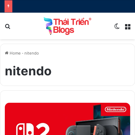
Search for
Switch
M
Home
-
nitendo
nitendo