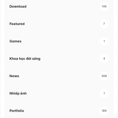
Download
146
Featured
7
Games
1
Khoa học đời sống
4
News
368
Nhiếp ảnh
1
Portfolio
189