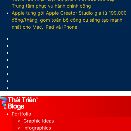
Trung tâm phục vụ hành chính công
Apple tung gói Apple Creator Studio giá từ 199.000
đồng/tháng, gom toàn bộ công cụ sáng tạo mạnh
nhất cho Mac, iPad và iPhone
Facebook
X
LinkedIn
YouTube
Google
Play
Sidebar
Switch
skin
Portfolio
Graphic Ideas
Infographics