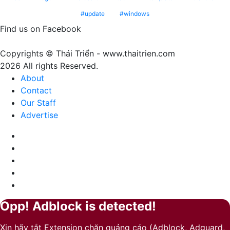
Fuzz
nghĩa
update
windows
–
gì?
Màu
Find us on Facebook
của
sự
Copyrights © Thái Triển - www.thaitrien.com
nhã
2026 All rights Reserved.
nhặn
About
và
Contact
ấm
Our Staff
áp
Advertise
Facebook
X
LinkedIn
YouTube
Google
Play
Opp! Adblock is detected!
Back
Close
to
Xin hãy tắt Extension chặn quảng cáo (Adblock, Adguard,
top