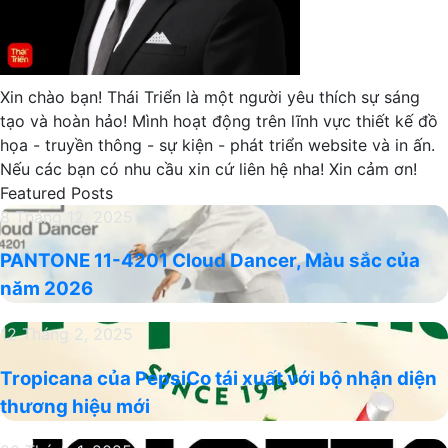
Xin chào bạn! Thái Triển là một người yêu thích sự sáng
tạo và hoàn hảo! Mình hoạt động trên lĩnh vực thiết kế đồ
họa - truyền thông - sự kiện - phát triển website và in ấn.
Nếu các bạn có nhu cầu xin cứ liên hệ nha! Xin cảm ơn!
Featured Posts
PANTONE
8 Tháng 12, 2025
11-
PANTONE 11-4201 Cloud Dancer, Màu sắc của
4201
năm 2026
Cloud
Dancer,
Tropicana
12 Tháng 2, 2025
Màu
của
sắc
Tropicana của PepsiCo tái xuất với bộ nhận diện
PepsiCo
của
thương hiệu mới
tái
năm
xuất
2026