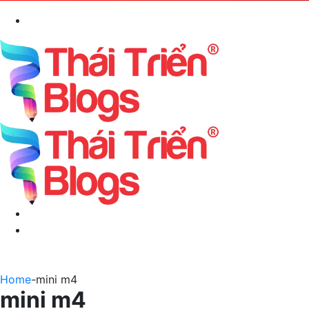
Search
for
Menu
Switch
skin
Home
-
mini m4
mini m4