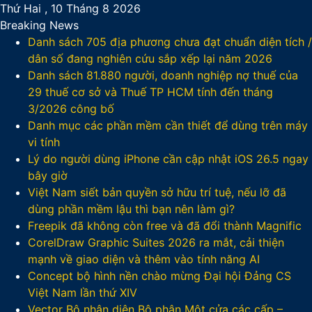
Thứ Hai , 10 Tháng 8 2026
Breaking News
Danh sách 705 địa phương chưa đạt chuẩn diện tích /
dân số đang nghiên cứu sắp xếp lại năm 2026
Danh sách 81.880‬ người, doanh nghiệp nợ thuế của
29 thuế cơ sở và Thuế TP HCM tính đến tháng
3/2026 công bố
Danh mục các phần mềm cần thiết để dùng trên máy
vi tính
Lý do người dùng iPhone cần cập nhật iOS 26.5 ngay
bây giờ
Việt Nam siết bản quyền sở hữu trí tuệ, nếu lỡ đã
dùng phần mềm lậu thì bạn nên làm gì?
Freepik đã không còn free và đã đổi thành Magnific
CorelDraw Graphic Suites 2026 ra mắt, cải thiện
mạnh về giao diện và thêm vào tính năng AI
Concept bộ hình nền chào mừng Đại hội Đảng CS
Việt Nam lần thứ XIV
Vector Bộ nhận diện Bộ phận Một cửa các cấp –