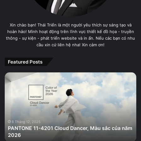
Xin chào bạn! Thái Triển là một người yêu thích sự sáng tạo và
hoàn hảo! Mình hoạt động trên lĩnh vực thiết kế đồ họa - truyền
thông - sự kiện - phát triển website và in ấn. Nếu các bạn có nhu
cầu xin cứ liên hệ nha! Xin cảm ơn!
Featured Posts
PANTONE
11-
4201
Cloud
Dancer,
Màu
sắc
của
8 Tháng 12, 2025
PANTONE 11-4201 Cloud Dancer, Màu sắc của năm
năm
2026
2026