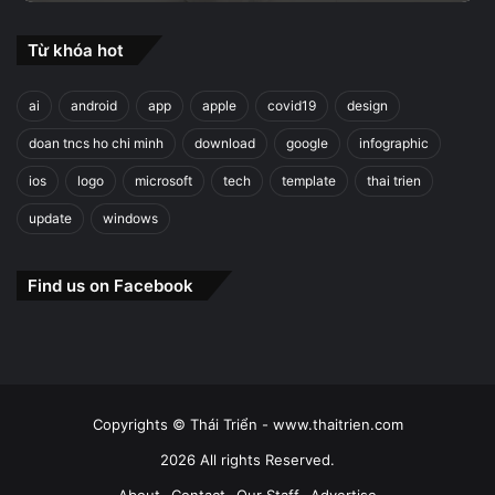
Từ khóa hot
ai
android
app
apple
covid19
design
doan tncs ho chi minh
download
google
infographic
ios
logo
microsoft
tech
template
thai trien
update
windows
Find us on Facebook
Copyrights © Thái Triển - www.thaitrien.com
2026 All rights Reserved.
About
Contact
Our Staff
Advertise