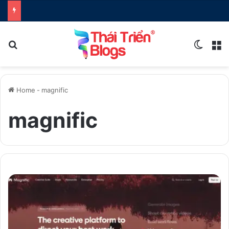
Search for
Switch
M
Home
-
magnific
magnific