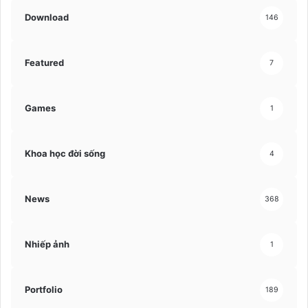
Download
146
Featured
7
Games
1
Khoa học đời sống
4
News
368
Nhiếp ảnh
1
Portfolio
189