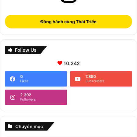
Đồng hành cùng Thái Triển
Follow Us
10.242
0
7.850
Likes
Subscribers
2.392
Followers
Chuyên mục