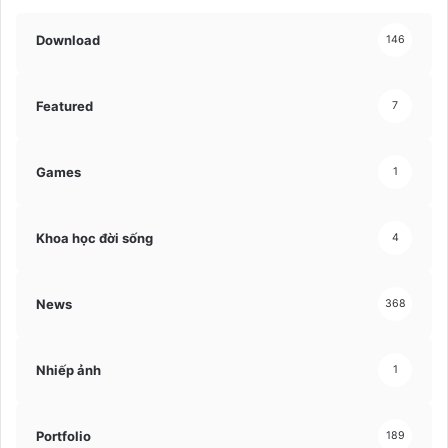
Download
146
Featured
7
Games
1
Khoa học đời sống
4
News
368
Nhiếp ảnh
1
Portfolio
189