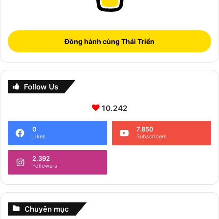
Đồng hành cùng Thái Triển
Follow Us
10.242
0
7.850
Likes
Subscribers
2.392
Followers
Chuyên mục