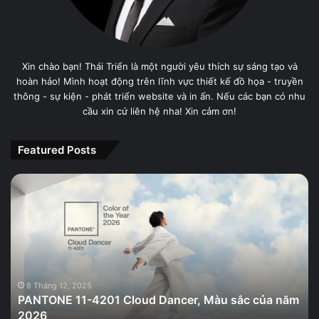
Xin chào bạn! Thái Triển là một người yêu thích sự sáng tạo và
hoàn hảo! Mình hoạt động trên lĩnh vực thiết kế đồ họa - truyền
thông - sự kiện - phát triển website và in ấn. Nếu các bạn có nhu
cầu xin cứ liên hệ nha! Xin cảm ơn!
Featured Posts
PANTONE
11-
4201
Cloud
Dancer,
Màu
sắc
của
8 Tháng 12, 2025
PANTONE 11-4201 Cloud Dancer, Màu sắc của năm
năm
2026
2026