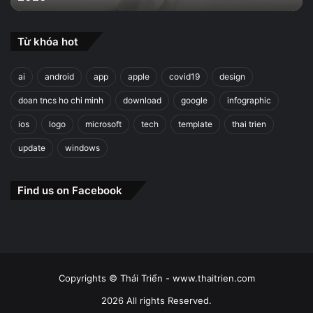
Từ khóa hot
ai
android
app
apple
covid19
design
doan tncs ho chi minh
download
google
infographic
ios
logo
microsoft
tech
template
thai trien
update
windows
Find us on Facebook
Copyrights © Thái Triển - www.thaitrien.com
2026 All rights Reserved.