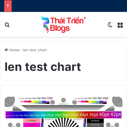
Search for
Switch
M
Home
-
len test chart
len test chart